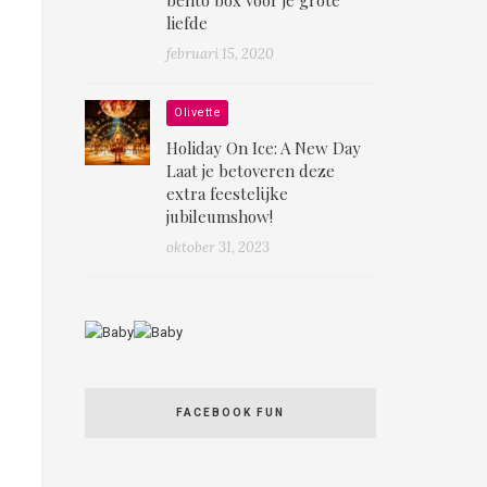
liefde
februari 15, 2020
Olivette
Holiday On Ice: A New Day
Laat je betoveren deze
extra feestelijke
jubileumshow!
oktober 31, 2023
FACEBOOK FUN