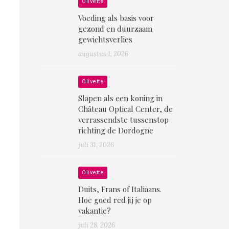
Olivette
Voeding als basis voor
gezond en duurzaam
gewichtsverlies
augustus 1, 2026
Olivette
Slapen als een koning in
Château Optical Center, de
verrassendste tussenstop
richting de Dordogne
juli 31, 2026
Olivette
Duits, Frans of Italiaans.
Hoe goed red jij je op
vakantie?
juli 28, 2026