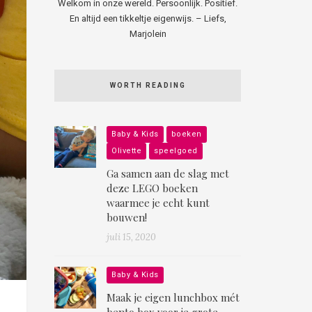
Welkom in onze wereld. Persoonlijk. Positief.
En altijd een tikkeltje eigenwijs. – Liefs,
Marjolein
WORTH READING
Baby & Kids
boeken
Olivette
speelgoed
Ga samen aan de slag met
deze LEGO boeken
waarmee je echt kunt
bouwen!
juli 15, 2020
Baby & Kids
Maak je eigen lunchbox mét
bento box voor je grote