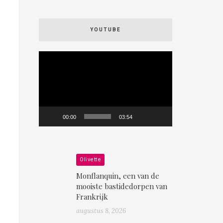
YOUTUBE
Videospeler
00:00
03:54
Olivette
Monflanquin, een van de
mooiste bastidedorpen van
Frankrijk
augustus 8, 2026