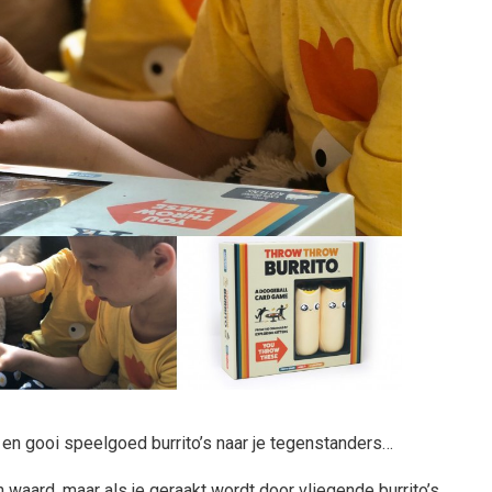
 en gooi speelgoed burrito’s naar je tegenstanders…
n waard, maar als je geraakt wordt door vliegende burrito’s