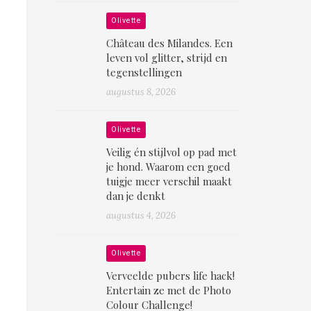
Olivette
Château des Milandes. Een
leven vol glitter, strijd en
tegenstellingen
augustus 8, 2026
Olivette
Veilig én stijlvol op pad met
je hond. Waarom een goed
tuigje meer verschil maakt
dan je denkt
augustus 4, 2026
Olivette
Verveelde pubers life hack!
Entertain ze met de Photo
Colour Challenge!