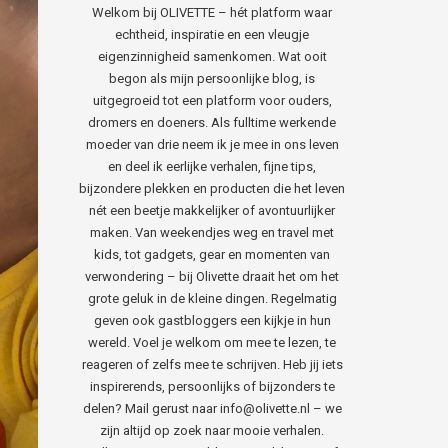
Welkom bij OLIVETTE – hét platform waar
echtheid, inspiratie en een vleugje
eigenzinnigheid samenkomen. Wat ooit
begon als mijn persoonlijke blog, is
uitgegroeid tot een platform voor ouders,
dromers en doeners. Als fulltime werkende
moeder van drie neem ik je mee in ons leven
en deel ik eerlijke verhalen, fijne tips,
bijzondere plekken en producten die het leven
nét een beetje makkelijker of avontuurlijker
maken. Van weekendjes weg en travel met
kids, tot gadgets, gear en momenten van
verwondering – bij Olivette draait het om het
grote geluk in de kleine dingen. Regelmatig
geven ook gastbloggers een kijkje in hun
wereld. Voel je welkom om mee te lezen, te
reageren of zelfs mee te schrijven. Heb jij iets
inspirerends, persoonlijks of bijzonders te
delen? Mail gerust naar info@olivette.nl – we
zijn altijd op zoek naar mooie verhalen.