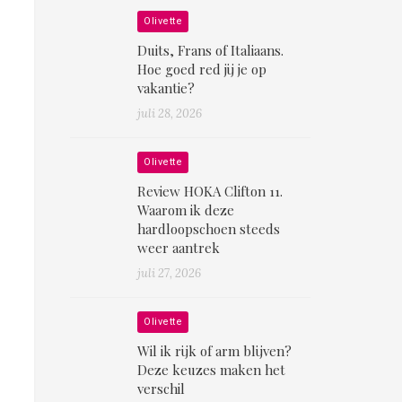
Olivette
Duits, Frans of Italiaans.
Hoe goed red jij je op
vakantie?
juli 28, 2026
Olivette
Review HOKA Clifton 11.
Waarom ik deze
hardloopschoen steeds
weer aantrek
juli 27, 2026
Olivette
Wil ik rijk of arm blijven?
Deze keuzes maken het
verschil