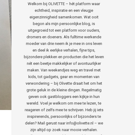
Welkom bij OLIVETTE – hét platform waar
echtheid, inspiratie en een vleugje
eigenzinnigheid samenkomen. Wat ooit
begon als mijn persoonlijke blog, is
uitgegroeid tot een platform voor ouders,
dromers en doeners. Als fulltime werkende
moeder van drie neem ik je mee in ons leven
en deel ik eerlijke verhalen, fijne tips,
bijzondere plekken en producten die het leven
nét een beetje makkelijker of avontuurlijker
maken. Van weekendjes weg en travel met
kids, tot gadgets, gear en momenten van
verwondering – bij Olivette draait het om het
grote geluk in de kleine dingen. Regelmatig
geven ook gastbloggers een kijkje in hun
wereld. Voel je welkom om mee te lezen, te
reageren of zelfs mee te schrijven. Heb jij iets
inspirerends, persoonlijks of bijzonders te
delen? Mail gerust naar info@olivette.nl – we
zijn altijd op zoek naar mooie verhalen.