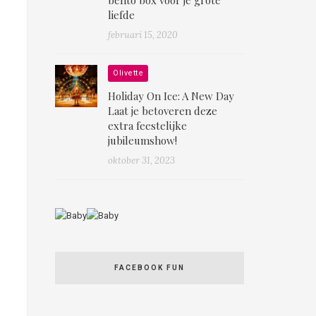
liefde
februari 15, 2020
Olivette
Holiday On Ice: A New Day
Laat je betoveren deze
extra feestelijke
jubileumshow!
oktober 31, 2023
FACEBOOK FUN