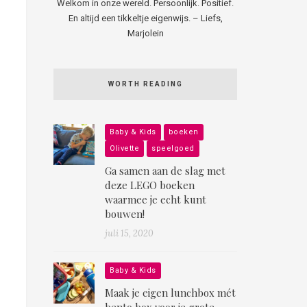
Welkom in onze wereld. Persoonlijk. Positief.
En altijd een tikkeltje eigenwijs. – Liefs,
Marjolein
WORTH READING
Baby & Kids
boeken
Olivette
speelgoed
Ga samen aan de slag met
deze LEGO boeken
waarmee je echt kunt
bouwen!
juli 15, 2020
Baby & Kids
Maak je eigen lunchbox mét
bento box voor je grote