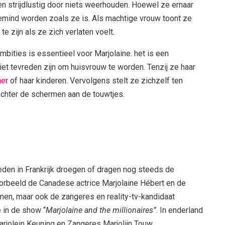
en strijdlustig door niets weerhouden. Hoewel ze ernaar
bemind worden zoals ze is. Als machtige vrouw toont ze
 te zijn als ze zich verlaten voelt.
bities is essentieel voor Marjolaine. het is een
niet tevreden zijn om huisvrouw te worden. Tenzij ze haar
ner
of haar kinderen. Vervolgens stelt ze zichzelf ten
 achter de schermen aan de touwtjes.
den in Frankrijk droegen of dragen nog steeds de
orbeeld de Canadese actrice Marjolaine Hébert en de
men, maar ook de zangeres en reality-tv-kandidaat
 in de show “
Marjolaine and the millionaires”
. In enderland
arjolein Keuning en Zangeres Marjolijn Touw