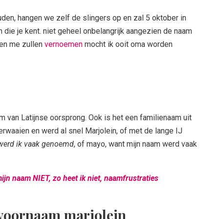
en, hangen we zelf de slingers op en zal 5 oktober in
n die je kent. niet geheel onbelangrijk aangezien de naam
eren me zullen
vernoemen
mocht ik ooit oma worden
 van Latijnse oorsprong. Ook is het een familienaam uit
rwaaien en werd al snel Marjolein, of met de lange IJ
e werd ik vaak genoemd
, of mayo, want mijn naam werd vaak
ijn naam NIET, zo heet ik niet, naamfrustraties
 voornaam marjolein