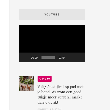
YOUTUBE
Videospeler
00:00
03:54
Olivette
Veilig én stijlvol op pad met
je hond. Waarom een goed
tuigje meer verschil maakt
dan je denkt
augustus 4, 2026