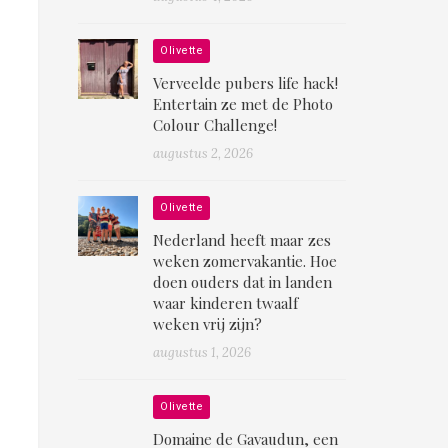
Olivette
Verveelde pubers life hack!
Entertain ze met de Photo
Colour Challenge!
augustus 2, 2026
Olivette
Nederland heeft maar zes
weken zomervakantie. Hoe
doen ouders dat in landen
waar kinderen twaalf
weken vrij zijn?
augustus 1, 2026
Olivette
Domaine de Gavaudun, een