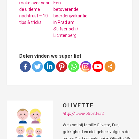
make over voor
Een
de ultieme
betoverende
nachtrust – 10
boerderijvakantie
tips & tricks
in Prad am
Stilfserjoch /
Lichtenberg
Delen vinden we super lief
OLIVETTE
http://www.olivette.nl
Welkom bij familie Olivette, Fun,
gekkigheid en niet geheel volgens de
regels Dat kenmerkt huize Olivette. We