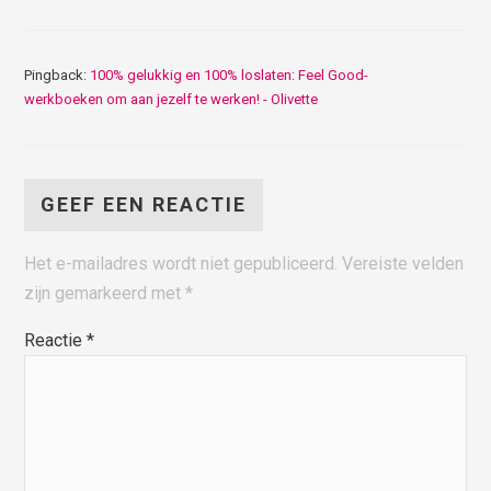
Pingback:
100% gelukkig en 100% loslaten: Feel Good-
werkboeken om aan jezelf te werken! - Olivette
GEEF EEN REACTIE
Het e-mailadres wordt niet gepubliceerd.
Vereiste velden
zijn gemarkeerd met
*
Reactie
*