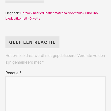
Pingback:
Op zoek naar educatief materiaal voor thuis? Hubelino
biedt uitkomst! - Olivette
GEEF EEN REACTIE
Het e-mailadres wordt niet gepubliceerd.
Vereiste velden
zijn gemarkeerd met
*
Reactie
*