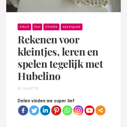
educt
Fun
Olivette
speelgoed
Rekenen voor
kleintjes, leren en
spelen tegelijk met
Hubelino
BY OLIVETTE
Delen vinden we super lief