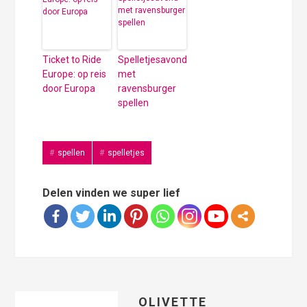
Ticket to Ride
Spelletjesavond
Europe: op reis
met
door Europa
ravensburger
spellen
spellen
spelletjes
Delen vinden we super lief
OLIVETTE