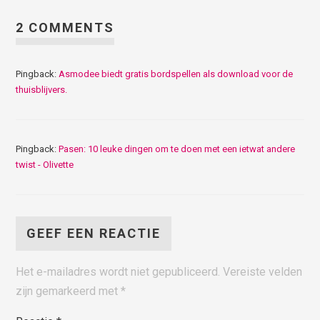
2 COMMENTS
Pingback:
Asmodee biedt gratis bordspellen als download voor de
thuisblijvers.
Pingback:
Pasen: 10 leuke dingen om te doen met een ietwat andere
twist - Olivette
GEEF EEN REACTIE
Het e-mailadres wordt niet gepubliceerd.
Vereiste velden
zijn gemarkeerd met
*