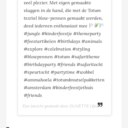
veel plezier. Met eigen gemaakte
vlaggen in de hand, die met de Totum
textiel blow-pennen gemaakt werden,
deed iedereen enthousiast mee
#jungle #kinderfeestje #themeparty
#feestartikelen #birthdays #animals
#explore #celebration #styling
#blowpennen #totum #safaritheme
#birthdayparty #friends #safaritocht
#speurtocht #partytime #wobbel
#ammahoela #totumknutselpakketten
#amsterdam #kinderfeestjethuis
#friends
Een bericht gedeeld door OLIVETTE (@olivettepuntnl) op