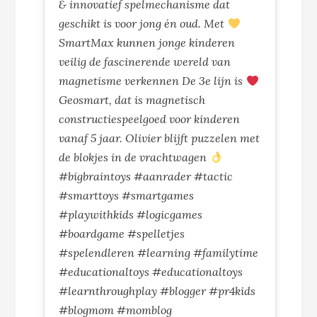
& innovatief spelmechanisme dat
geschikt is voor jong én oud. Met
SmartMax kunnen jonge kinderen
veilig de fascinerende wereld van
magnetisme verkennen De 3e lijn is
Geosmart, dat is magnetisch
constructiespeelgoed voor kinderen
vanaf 5 jaar. Olivier blijft puzzelen met
de blokjes in de vrachtwagen
#bigbraintoys #aanrader #tactic
#smarttoys #smartgames
#playwithkids #logicgames
#boardgame #spelletjes
#spelendleren #learning #familytime
#educationaltoys #educationaltoys
#learnthroughplay #blogger #pr4kids
#blogmom #momblog