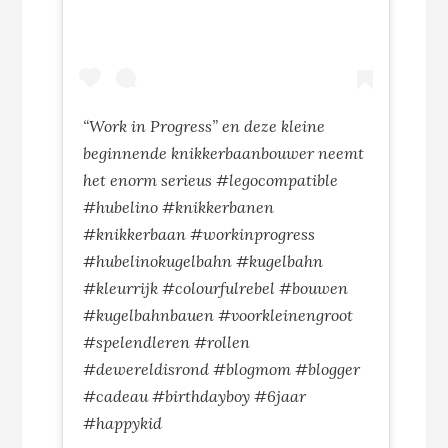
“Work in Progress” en deze kleine
beginnende knikkerbaanbouwer neemt
het enorm serieus #legocompatible
#hubelino #knikkerbanen
#knikkerbaan #workinprogress
#hubelinokugelbahn #kugelbahn
#kleurrijk #colourfulrebel #bouwen
#kugelbahnbauen #voorkleinengroot
#spelendleren #rollen
#dewereldisrond #blogmom #blogger
#cadeau #birthdayboy #6jaar
#happykid