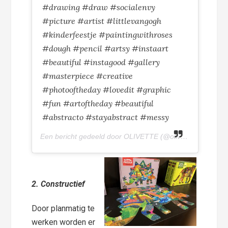
#drawing #draw #socialenvy
#picture #artist #littlevangogh
#kinderfeestje #paintingwithroses
#dough #pencil #artsy #instaart
#beautiful #instagood #gallery
#masterpiece #creative
#photooftheday #lovedit #graphic
#fun #artoftheday #beautiful
#abstracto #stayabstract #messy
Een bericht gedeeld door OLIVETTE (@olivettepuntnl) op
2. Constructief
Door planmatig te
werken worden er