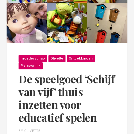
moederschap
Olivette
Ontdekkingen
Persoonlijk
De speelgoed ‘Schijf
van vijf’ thuis
inzetten voor
educatief spelen
BY OLIVETTE