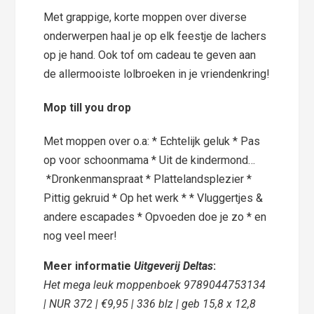
Met grappige, korte moppen over diverse
onderwerpen haal je op elk feestje de lachers
op je hand. Ook tof om cadeau te geven aan
de allermooiste lolbroeken in je vriendenkring!
Mop till you drop
Met moppen over o.a: * Echtelijk geluk * Pas
op voor schoonmama * Uit de kindermond…
*Dronkenmanspraat * Plattelandsplezier *
Pittig gekruid * Op het werk * * Vluggertjes &
andere escapades * Opvoeden doe je zo * en
nog veel meer!
Meer informatie
Uitgeverij Deltas
:
Het mega leuk moppenboek 9789044753134
| NUR 372 | €9,95 | 336 blz | geb 15,8 x 12,8