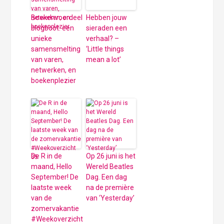
Boekenvoordeel
Hebben jouw
blogboot: een
sieraden een
unieke
verhaal? –
samensmelting
‘Little things
van varen,
mean a lot’
netwerken, en
boekenplezier
De R in de
Op 26 juni is het
maand, Hello
Wereld Beatles
September! De
Dag. Een dag
laatste week
na de première
van de
van ‘Yesterday’
zomervakantie
#Weekoverzicht