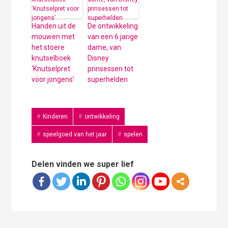
Handen uit de
De ontwikkeling
mouwen met
van een 6 jarige
het stoere
dame, van
knutselboek
Disney
‘Knutselpret
prinsessen tot
voor jongens’
superhelden
Kinderen
ontwikkeling
speelgoed van het jaar
spelen
Delen vinden we super lief