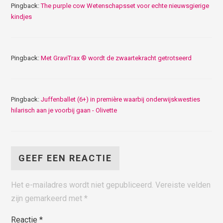
Pingback:
The purple cow Wetenschapsset voor echte nieuwsgierige
kindjes
Pingback:
Met GraviTrax ® wordt de zwaartekracht getrotseerd
Pingback:
Juffenballet (6+) in première waarbij onderwijskwesties
hilarisch aan je voorbij gaan - Olivette
GEEF EEN REACTIE
Het e-mailadres wordt niet gepubliceerd.
Vereiste velden
zijn gemarkeerd met
*
Reactie
*