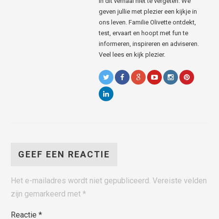
in dit verhaal niet te vergeten. We
geven jullie met plezier een kijkje in
ons leven. Familie Olivette ontdekt,
test, ervaart en hoopt met fun te
informeren, inspireren en adviseren.
Veel lees en kijk plezier.
GEEF EEN REACTIE
Het e-mailadres wordt niet gepubliceerd.
Vereiste velden
zijn gemarkeerd met
*
Reactie
*