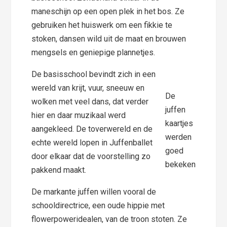
maneschijn op een open plek in het bos. Ze
gebruiken het huiswerk om een fikkie te
stoken, dansen wild uit de maat en brouwen
mengsels en geniepige plannetjes.
De basisschool bevindt zich in een
wereld van krijt, vuur, sneeuw en
De
wolken met veel dans, dat verder
juffen
hier en daar muzikaal werd
kaartjes
aangekleed. De toverwereld en de
werden
echte wereld lopen in Juffenballet
goed
door elkaar dat de voorstelling zo
bekeken
pakkend maakt.
De markante juffen willen vooral de
schooldirectrice, een oude hippie met
flowerpoweridealen, van de troon stoten. Ze