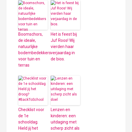
Boomschors,
Het is feest bij
de ideale,
Juf Roos! Wij
natuurlijke
vierden haar
bodembedekkers
verjaardag in
voor tuin en
de bios.
terras
Checklist voor
Lenzen en
de 1e
kinderen: een
schooldag.
uitdaging met
Hield jij het
scherp zicht als