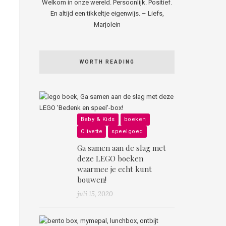
Welkom in onze wereld. Persoonlijk. Positief.
En altijd een tikkeltje eigenwijs. – Liefs,
Marjolein
WORTH READING
Baby & Kids
boeken
Olivette
speelgoed
Ga samen aan de slag met
deze LEGO boeken
waarmee je echt kunt
bouwen!
juli 15, 2020