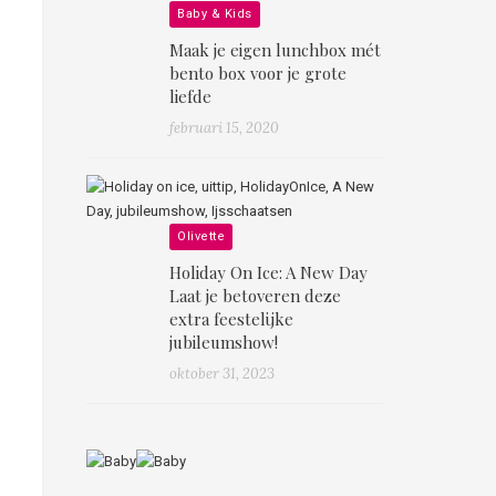
Baby & Kids
Maak je eigen lunchbox mét
bento box voor je grote
liefde
februari 15, 2020
Olivette
Holiday On Ice: A New Day
Laat je betoveren deze
extra feestelijke
jubileumshow!
oktober 31, 2023