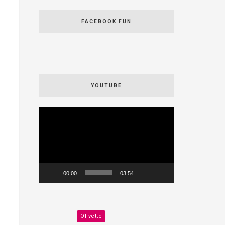
FACEBOOK FUN
YOUTUBE
Videospeler
00:00
03:54
Olivette