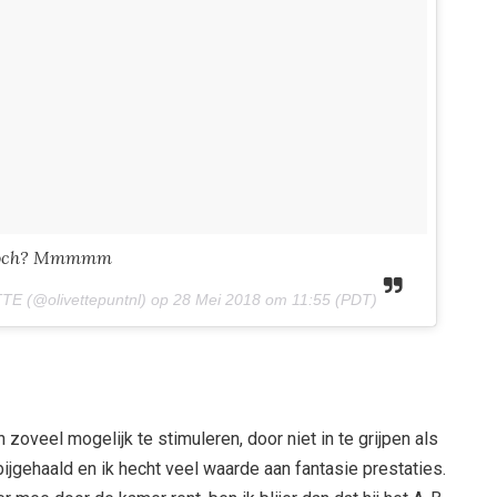
e toch? Mmmmm
TE (@olivettepuntnl) op
28 Mei 2018 om 11:55 (PDT)
n zoveel mogelijk te stimuleren, door niet in te grijpen als
bijgehaald en ik hecht veel waarde aan fantasie prestaties.