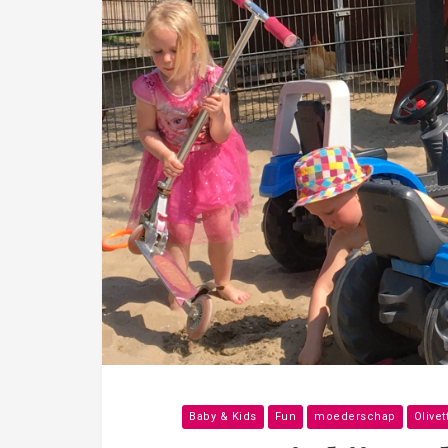
Baby & Kids
Fun
moederschap
Olivet