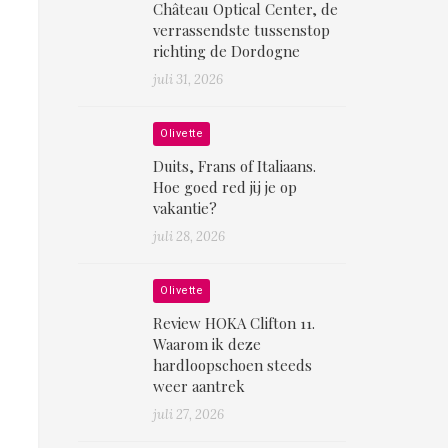
Château Optical Center, de
verrassendste tussenstop
richting de Dordogne
juli 31, 2026
Olivette
Duits, Frans of Italiaans.
Hoe goed red jij je op
vakantie?
juli 28, 2026
Olivette
Review HOKA Clifton 11.
Waarom ik deze
hardloopschoen steeds
weer aantrek
juli 27, 2026