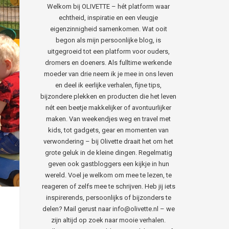
Welkom bij OLIVETTE – hét platform waar
echtheid, inspiratie en een vleugje
eigenzinnigheid samenkomen. Wat ooit
begon als mijn persoonlijke blog, is
uitgegroeid tot een platform voor ouders,
dromers en doeners. Als fulltime werkende
moeder van drie neem ik je mee in ons leven
en deel ik eerlijke verhalen, fijne tips,
bijzondere plekken en producten die het leven
nét een beetje makkelijker of avontuurlijker
maken. Van weekendjes weg en travel met
kids, tot gadgets, gear en momenten van
verwondering – bij Olivette draait het om het
grote geluk in de kleine dingen. Regelmatig
geven ook gastbloggers een kijkje in hun
wereld. Voel je welkom om mee te lezen, te
reageren of zelfs mee te schrijven. Heb jij iets
inspirerends, persoonlijks of bijzonders te
delen? Mail gerust naar info@olivette.nl – we
zijn altijd op zoek naar mooie verhalen.