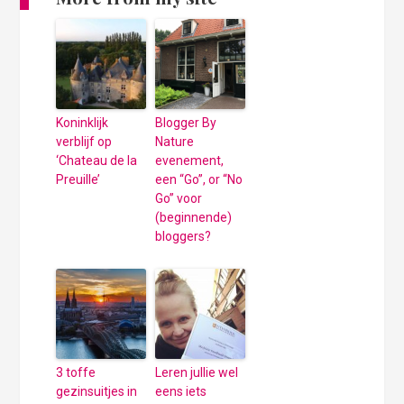
Koninklijk
Blogger By
verblijf op
Nature
‘Chateau de la
evenement,
Preuille’
een “Go”, or “No
Go” voor
(beginnende)
bloggers?
3 toffe
Leren jullie wel
gezinsuitjes in
eens iets