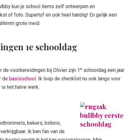
ulbby kun je school items zelf ontwerpen en
kst of foto. Supertof en ook heel handig! En gelijk een
…uhhmm grote meid.
dingen 1e schooldag
e
r de voorbereidingen bij Olivier zijn 1
schooldag een jaar
ar de
basisschool
. Ik loop de checklist nu ook langs voor
is het halve werk.
odtrommels, bekers, bidons,
erkrijgbaar. Ik ben fan van de
ts bestel omdat ik het kan personaliseren. Mijn