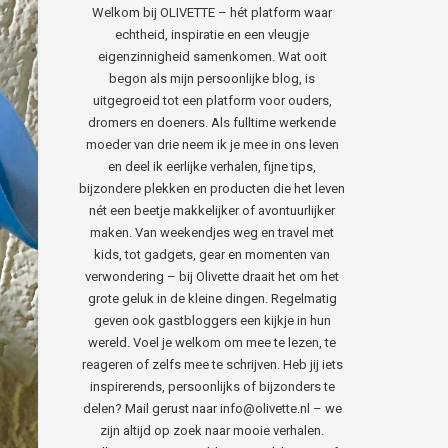
Welkom bij OLIVETTE – hét platform waar
echtheid, inspiratie en een vleugje
eigenzinnigheid samenkomen. Wat ooit
begon als mijn persoonlijke blog, is
uitgegroeid tot een platform voor ouders,
dromers en doeners. Als fulltime werkende
moeder van drie neem ik je mee in ons leven
en deel ik eerlijke verhalen, fijne tips,
bijzondere plekken en producten die het leven
nét een beetje makkelijker of avontuurlijker
maken. Van weekendjes weg en travel met
kids, tot gadgets, gear en momenten van
verwondering – bij Olivette draait het om het
grote geluk in de kleine dingen. Regelmatig
geven ook gastbloggers een kijkje in hun
wereld. Voel je welkom om mee te lezen, te
reageren of zelfs mee te schrijven. Heb jij iets
inspirerends, persoonlijks of bijzonders te
delen? Mail gerust naar info@olivette.nl – we
zijn altijd op zoek naar mooie verhalen.