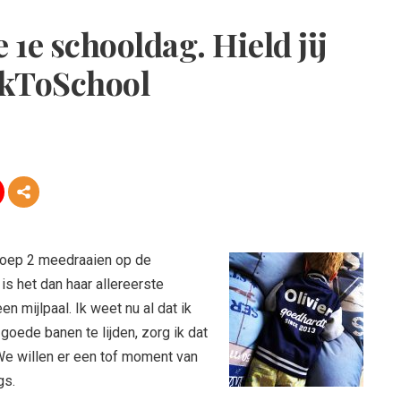
 1e schooldag. Hield jij
ckToSchool
groep 2 meedraaien op de
is het dan haar allereerste
 mijlpaal. Ik weet nu al dat ik
goede banen te lijden, zorg ik dat
. We willen er een tof moment van
gs.