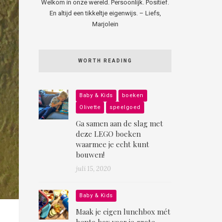
Welkom in onze wereld. Persoonlijk. Positief.
En altijd een tikkeltje eigenwijs. – Liefs,
Marjolein
WORTH READING
Baby & Kids
boeken
Olivette
speelgoed
Ga samen aan de slag met
deze LEGO boeken
waarmee je echt kunt
bouwen!
juli 15, 2020
Baby & Kids
Maak je eigen lunchbox mét
bento box voor je grote