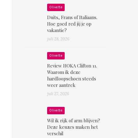
Olivette
Duits, Frans of Italiaans.
Hoe goed red jij je op
vakantie?
juli 28, 2026
Olivette
Review HOKA Clifton 11.
Waarom ik deze
hardloopschoen steeds
weer aantrek
juli 27, 2026
Olivette
Wil ik rijk of arm blijven?
Deze keuzes maken het
verschil