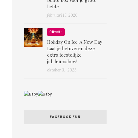
liefde
februari 15, 2020
Olivette
Holiday On Ice: A New Day
Laat je betoveren deze
extra feestelijke
jubileumshow!
oktober 31, 2023
FACEBOOK FUN