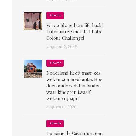
Olivette
Verveelde pubers life hack!
Entertain ze met de Photo
Colour Challenge!
augustus 2, 2026
Olivette
Nederland heeft maar zes
weken zomervakantie. Hoe
doen ouders dat in landen
waar kinderen twaalf
weken vrij zijn?
augustus 1, 2026
Olivette
Domaine de Gavaudun, een