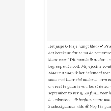
Het jasje & tasje hangt klaar💕 Pri
dat betekent dat ze na de zomerbrea
klaar voor!” Dit hoorde ik andere 
begreep dat nooit. Mijn jochie vond 
Maar nu snap ik het helemaal wat
soms met haar ziel onder de arm en 
om veel te gaan leren. Eerst de zo
september zo ver 🎀 Zo fijn… voor ha
de onkosten … ik begin zowaar wat
2 schoolgaande kids 🤑 Nog 1 te ga