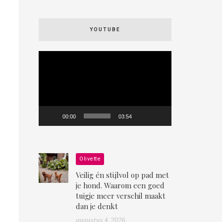
YOUTUBE
Videospeler
00:00
03:54
Olivette
Veilig én stijlvol op pad met
je hond. Waarom een goed
tuigje meer verschil maakt
dan je denkt
augustus 4, 2026