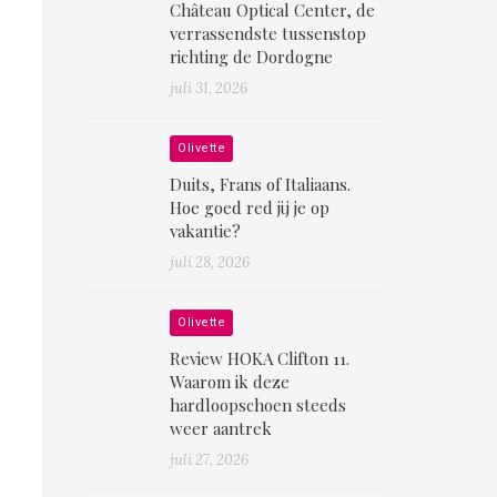
Château Optical Center, de
verrassendste tussenstop
richting de Dordogne
juli 31, 2026
Olivette
Duits, Frans of Italiaans.
Hoe goed red jij je op
vakantie?
juli 28, 2026
Olivette
Review HOKA Clifton 11.
Waarom ik deze
hardloopschoen steeds
weer aantrek
juli 27, 2026