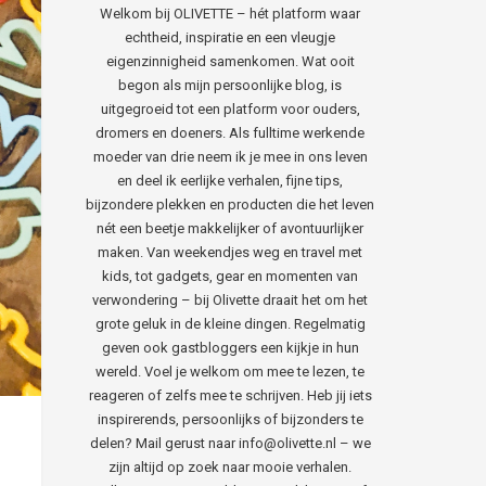
Welkom bij OLIVETTE – hét platform waar
echtheid, inspiratie en een vleugje
eigenzinnigheid samenkomen. Wat ooit
begon als mijn persoonlijke blog, is
uitgegroeid tot een platform voor ouders,
dromers en doeners. Als fulltime werkende
moeder van drie neem ik je mee in ons leven
en deel ik eerlijke verhalen, fijne tips,
bijzondere plekken en producten die het leven
nét een beetje makkelijker of avontuurlijker
maken. Van weekendjes weg en travel met
kids, tot gadgets, gear en momenten van
verwondering – bij Olivette draait het om het
grote geluk in de kleine dingen. Regelmatig
geven ook gastbloggers een kijkje in hun
wereld. Voel je welkom om mee te lezen, te
reageren of zelfs mee te schrijven. Heb jij iets
inspirerends, persoonlijks of bijzonders te
delen? Mail gerust naar info@olivette.nl – we
zijn altijd op zoek naar mooie verhalen.