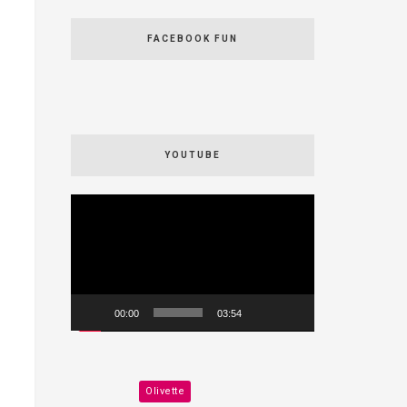
FACEBOOK FUN
YOUTUBE
Videospeler
00:00
03:54
Olivette