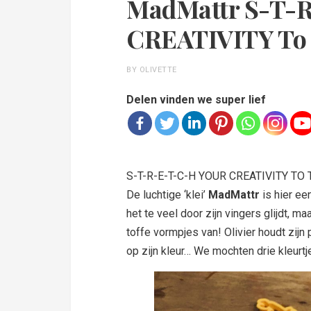
MadMattr S-T-
CREATIVITY To 
BY OLIVETTE
Delen vinden we super lief
S-T-R-E-T-C-H YOUR CREATIVITY TO TH
De luchtige ‘klei’
MadMattr
is hier ee
het te veel door zijn vingers glijdt, m
toffe vormpjes van! Olivier houdt zijn 
op zijn kleur… We mochten drie kleurt