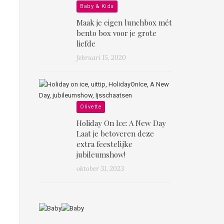
Baby & Kids
Maak je eigen lunchbox mét
bento box voor je grote
liefde
februari 15, 2020
Olivette
Holiday On Ice: A New Day
Laat je betoveren deze
extra feestelijke
jubileumshow!
oktober 31, 2023