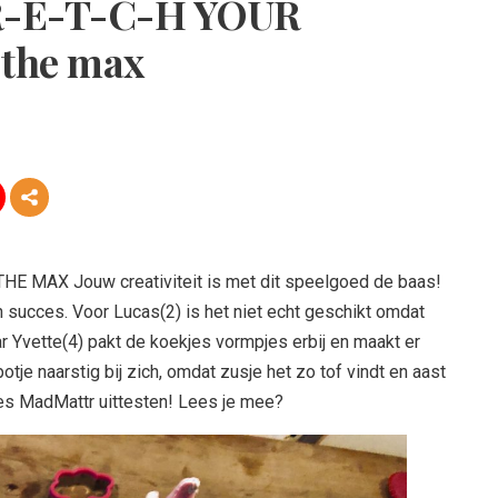
R-E-T-C-H YOUR
the max
E MAX Jouw creativiteit is met dit speelgoed de baas!
n succes. Voor Lucas(2) is het niet echt geschikt omdat
aar Yvette(4) pakt de koekjes vormpjes erbij en maakt er
potje naarstig bij zich, omdat zusje het zo tof vindt en aast
jes MadMattr uittesten! Lees je mee?