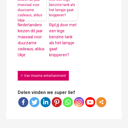
Nederlanders
Rijd jij door met
kiezen dit jaar
een lege
massaal voor
benzine tank
duurzame
als het lampje
cadeaus, aldus
gaat
Ukje
knipperen?
Van Hoorne entertainment
Delen vinden we super lief