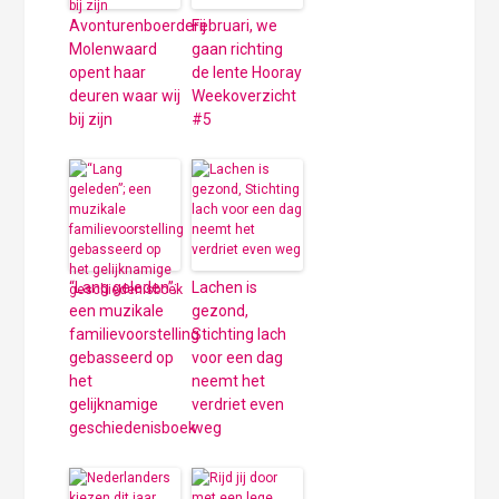
Avonturenboerderij
Februari, we
Molenwaard
gaan richting
opent haar
de lente Hooray
deuren waar wij
Weekoverzicht
bij zijn
#5
“Lang geleden”;
Lachen is
een muzikale
gezond,
familievoorstelling
Stichting lach
gebasseerd op
voor een dag
het
neemt het
gelijknamige
verdriet even
geschiedenisboek
weg