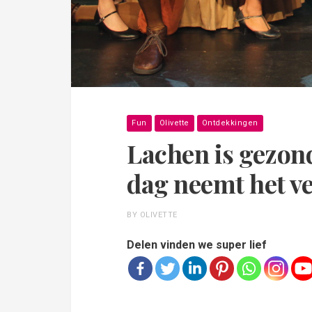
Fun
Olivette
Ontdekkingen
Lachen is gezond
dag neemt het ve
BY OLIVETTE
Delen vinden we super lief