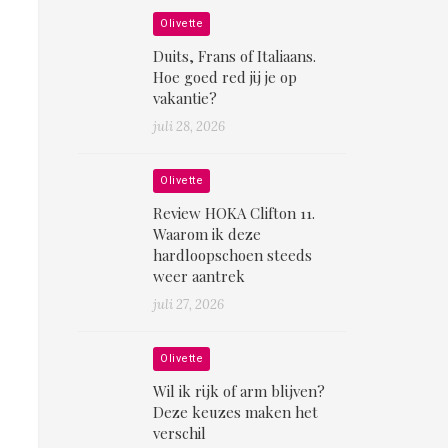
Olivette
Duits, Frans of Italiaans.
Hoe goed red jij je op
vakantie?
juli 28, 2026
Olivette
Review HOKA Clifton 11.
Waarom ik deze
hardloopschoen steeds
weer aantrek
juli 27, 2026
Olivette
Wil ik rijk of arm blijven?
Deze keuzes maken het
verschil