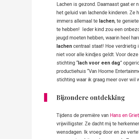
Lachen is gezond. Daarnaast gaat er 
het geluid van lachende kinderen. Ze 
immers allemaal te
lachen
, te geniet
te hebben! Ieder kind zou een onbe
jeugd moeten hebben, waarin heel har
lachen
centraal staat! Hoe verdrietig i
niet voor alle kindjes geldt. Voor deze
stichting “
lach voor een dag
” opgeri
productiehuis “Van Hoorne Entertainm
stichting waar ik graag meer over wil 
Bijzondere ontdekking
Tijdens de première van
Hans en Grie
vrijwilligster. Ze dacht mij te herken
wensdagen. Ik vroeg door en ze vertel