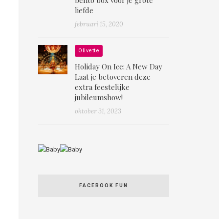
liefde
februari 15, 2020
Olivette
Holiday On Ice: A New Day
Laat je betoveren deze
extra feestelijke
jubileumshow!
oktober 31, 2023
FACEBOOK FUN