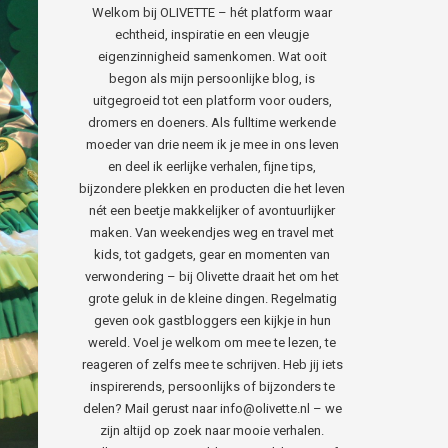
Welkom bij OLIVETTE – hét platform waar
echtheid, inspiratie en een vleugje
eigenzinnigheid samenkomen. Wat ooit
begon als mijn persoonlijke blog, is
uitgegroeid tot een platform voor ouders,
dromers en doeners. Als fulltime werkende
moeder van drie neem ik je mee in ons leven
en deel ik eerlijke verhalen, fijne tips,
bijzondere plekken en producten die het leven
nét een beetje makkelijker of avontuurlijker
maken. Van weekendjes weg en travel met
kids, tot gadgets, gear en momenten van
verwondering – bij Olivette draait het om het
grote geluk in de kleine dingen. Regelmatig
geven ook gastbloggers een kijkje in hun
wereld. Voel je welkom om mee te lezen, te
reageren of zelfs mee te schrijven. Heb jij iets
inspirerends, persoonlijks of bijzonders te
delen? Mail gerust naar info@olivette.nl – we
zijn altijd op zoek naar mooie verhalen.