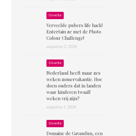
Olivette
Verveelde pubers life hack!
Entertain ze met de Photo
Colour Challenge!
augustus 2, 2026
Olivette
Nederland heeft maar zes
weken zomervakantie. Hoe
doen ouders dat in landen
waar kinderen twaalf
weken vrij zijn?
augustus 1, 2026
Olivette
Domaine de Gavaudun, een