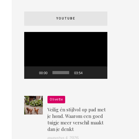
YOUTUBE
Videospeler
00:00
03:54
Olivette
Veilig én stijlvol op pad met
je hond. Waarom een goed
tuigje meer verschil maakt
dan je denkt
augustus 4, 2026