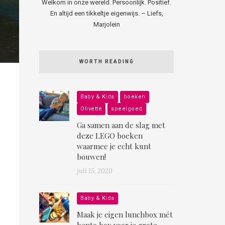
Welkom in onze wereld. Persoonlijk. Positief.
En altijd een tikkeltje eigenwijs. – Liefs,
Marjolein
WORTH READING
Baby & Kids
boeken
Olivette
speelgoed
Ga samen aan de slag met
deze LEGO boeken
waarmee je echt kunt
bouwen!
juli 15, 2020
Baby & Kids
Maak je eigen lunchbox mét
bento box voor je grote