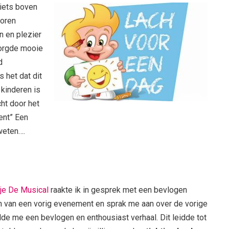
niets boven
horen
en en plezier
zorgde mooie
d
s het dat dit
 kinderen is
cht door het
ent” Een
weten….
tje De Musical
raakte ik in gesprek met een bevlogen
nen van een vorig evenement en sprak me aan over de vorige
de me een bevlogen en enthousiast verhaal. Dit leidde tot