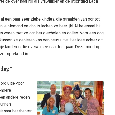
elde over haar rol als vrijwilliger en de
stichting Lach
al een paar zeer zieke kindjes, die straalden van oor tot
un je niemand en dan is lachen zo heerlijk! Al helemaal bij
ren waren met ze aan het giechelen en dollen. Voor een dag
n kunnen ze genieten van een heus uitje. Het idee achter dit
blije kinderen die overal mee naar toe gaan. Deze middag
nzelfsprekend is.
 dag”
org uitje voor
ondere
 een andere reden
kunnen
t naar het theater