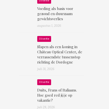
Olivette
Voeding als basis voor
gezond en duurzaam
gewichtsverlies
augustus 1, 2026
Olivette
Slapen als een koning in
Château Optical Center, de
verrassendste tussenstop
richting de Dordogne
juli 31, 2026
Olivette
Duits, Frans of Italiaans.
Hoe goed red jij je op
vakantie?
juli 28, 2026