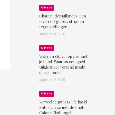
Olivette
Château des Milandes. Een
leven vol glitter, strijd en
tegenstellingen
augustus 8, 2026
Olivette
Veilig én stijlvol op pad met
je hond. Waarom een goed
tuigje meer verschil maakt
dan je denkt
augustus 4, 2026
Olivette
Verveelde pubers life hack!
Entertain ze met de Photo
Colour Challenge!