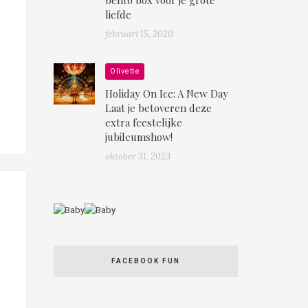
liefde
februari 15, 2020
Olivette
Holiday On Ice: A New Day
Laat je betoveren deze
extra feestelijke
jubileumshow!
oktober 31, 2023
FACEBOOK FUN