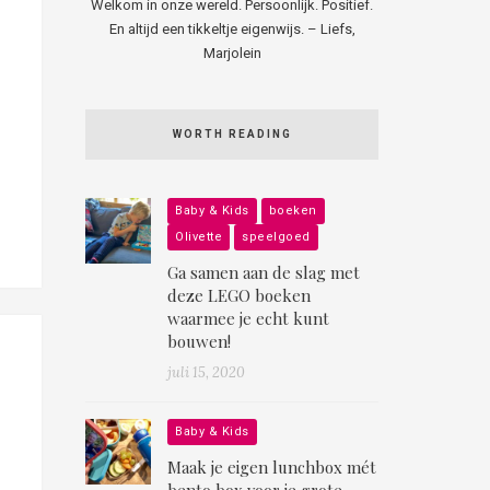
Welkom in onze wereld. Persoonlijk. Positief.
En altijd een tikkeltje eigenwijs. – Liefs,
Marjolein
WORTH READING
Baby & Kids
boeken
Olivette
speelgoed
Ga samen aan de slag met
deze LEGO boeken
waarmee je echt kunt
bouwen!
juli 15, 2020
Baby & Kids
Maak je eigen lunchbox mét
bento box voor je grote