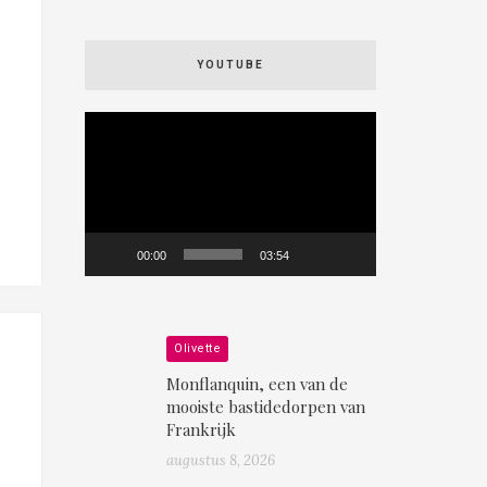
YOUTUBE
Videospeler
00:00
03:54
Olivette
Monflanquin, een van de
mooiste bastidedorpen van
Frankrijk
augustus 8, 2026