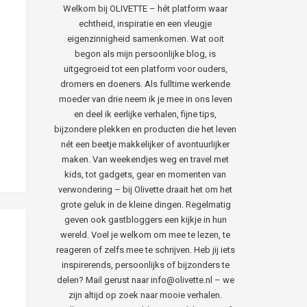
Welkom bij OLIVETTE – hét platform waar
echtheid, inspiratie en een vleugje
eigenzinnigheid samenkomen. Wat ooit
begon als mijn persoonlijke blog, is
uitgegroeid tot een platform voor ouders,
dromers en doeners. Als fulltime werkende
moeder van drie neem ik je mee in ons leven
en deel ik eerlijke verhalen, fijne tips,
bijzondere plekken en producten die het leven
nét een beetje makkelijker of avontuurlijker
maken. Van weekendjes weg en travel met
kids, tot gadgets, gear en momenten van
verwondering – bij Olivette draait het om het
grote geluk in de kleine dingen. Regelmatig
geven ook gastbloggers een kijkje in hun
wereld. Voel je welkom om mee te lezen, te
reageren of zelfs mee te schrijven. Heb jij iets
inspirerends, persoonlijks of bijzonders te
delen? Mail gerust naar info@olivette.nl – we
zijn altijd op zoek naar mooie verhalen.