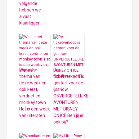
volgende
hebben we
alvast
klaarliggen….
Wijn is het
De
thema van
ticketverkoop is
deze week en
gestart voor de
ook kerst,
ijsshow
verdriet en
ONVERGETELIJKE
monkey town.
AVONTUREN
Het is een week
MET DISNEY
van uitersten
ON ICE Ben jij er
ook bij?