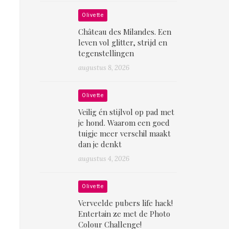
Olivette
Château des Milandes. Een
leven vol glitter, strijd en
tegenstellingen
augustus 8, 2026
Olivette
Veilig én stijlvol op pad met
je hond. Waarom een goed
tuigje meer verschil maakt
dan je denkt
augustus 4, 2026
Olivette
Verveelde pubers life hack!
Entertain ze met de Photo
Colour Challenge!