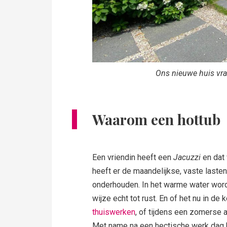
Ons nieuwe huis vra
Waarom een
hottub
Een vriendin heeft een
Jacuzzi
en dat
heeft er de maandelijkse, vaste laste
onderhouden. In het warme water word
wijze echt tot rust. En of het nu in de 
thuiswerken
, of tijdens een zomerse 
Met name na een hectische werk dag kun