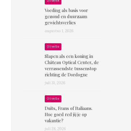
Olivette
Voeding als basis voor
gezond en duurzaam
gewichtsverlies
augustus 1, 2026
Olivette
Slapen als een koning in
Château Optical Center, de
verrassendste tussenstop
richting de Dordogne
juli 31, 2026
Olivette
Duits, Frans of Italiaans.
Hoe goed red jij je op
vakantie?
juli 28, 2026