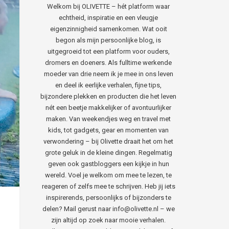
Welkom bij OLIVETTE – hét platform waar
echtheid, inspiratie en een vleugje
eigenzinnigheid samenkomen. Wat ooit
begon als mijn persoonlijke blog, is
uitgegroeid tot een platform voor ouders,
dromers en doeners. Als fulltime werkende
moeder van drie neem ik je mee in ons leven
en deel ik eerlijke verhalen, fijne tips,
bijzondere plekken en producten die het leven
nét een beetje makkelijker of avontuurlijker
maken. Van weekendjes weg en travel met
kids, tot gadgets, gear en momenten van
verwondering – bij Olivette draait het om het
grote geluk in de kleine dingen. Regelmatig
geven ook gastbloggers een kijkje in hun
wereld. Voel je welkom om mee te lezen, te
reageren of zelfs mee te schrijven. Heb jij iets
inspirerends, persoonlijks of bijzonders te
delen? Mail gerust naar info@olivette.nl – we
zijn altijd op zoek naar mooie verhalen.