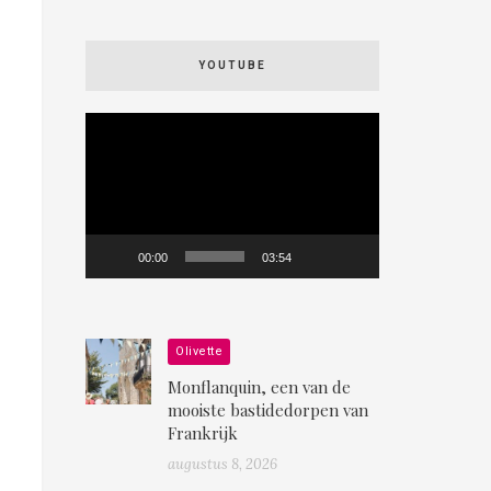
YOUTUBE
Videospeler
00:00
03:54
Olivette
Monflanquin, een van de
mooiste bastidedorpen van
Frankrijk
augustus 8, 2026