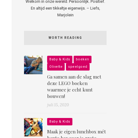
Welkom in onze wereld. Persoonlijk. Positief.
En altijd een tikkeltje eigenwijs. – Liefs,
Marjolein
WORTH READING
Baby & Kids
boeken
Olivette
speelgoed
Ga samen aan de slag met
deze LEGO boeken
waarmee je echt kunt
bouwen!
juli 15, 2020
Baby & Kids
Maak je eigen lunchbox mét
bento box voor je grote