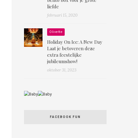
liefde
februari 15, 2020
Olivette
Holiday On Ice: A New Day
Laat je betoveren deze
extra feestelijke
jubileumshow!
oktober 31, 2023
FACEBOOK FUN