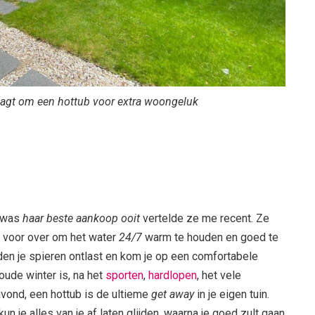
agt om een hottub voor extra woongeluk
 was
haar beste aankoop ooit
vertelde ze me recent. Ze
n voor over om het water
24/7
warm te houden en goed te
en je spieren ontlast en kom je op een comfortabele
koude winter is, na het
sporten
,
hardlopen
, het vele
avond, een hottub is de ultieme
get away
in je eigen tuin.
 je alles van je af laten glijden, waarna je goed zult gaan