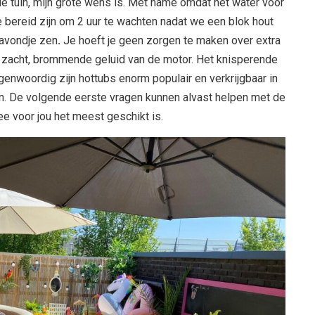
de tuin, mijn grote wens is. Met name omdat het water voor
e bereid zijn om 2 uur te wachten nadat we een blok hout
 avondje zen
.
Je hoeft je geen zorgen te maken over extra
et zacht, brommende geluid van de motor. Het knisperende
egenwoordig zijn hottubs enorm populair en verkrijgbaar in
en. De volgende eerste vragen kunnen alvast helpen met de
e voor jou het meest geschikt is.