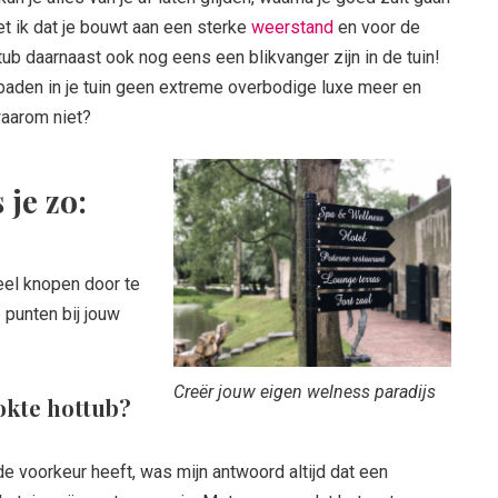
 ik dat je bouwt aan een sterke
weerstand
en voor de
tub daarnaast ook nog eens een blikvanger zijn in de tuin!
baden in je tuin geen extreme overbodige luxe meer en
waarom niet?
 je zo:
eel knopen door te
 punten bij jouw
Creër jouw eigen welness paradijs
ookte hottub?
e voorkeur heeft, was mijn antwoord altijd dat een