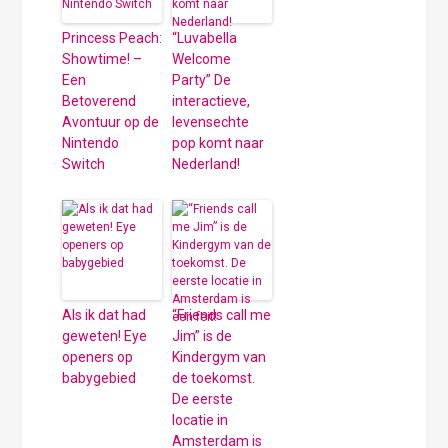
Princess Peach:
“Luvabella
Showtime! –
Welcome
Een
Party” De
Betoverend
interactieve,
Avontuur op de
levensechte
Nintendo
pop komt naar
Switch
Nederland!
Als ik dat had
“Friends call me
geweten! Eye
Jim” is de
openers op
Kindergym van
babygebied
de toekomst.
De eerste
locatie in
Amsterdam is