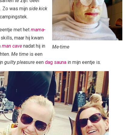
samen te zijn. Geef
n. Zo was mijn
side kick
 campingstek.
n eentje met het
mama-
kills, maar hij kwam
n
man cave
nadat hij in
Me-time
chten.
Me time
is een
ijn
guilty pleasure
een
dag sauna
in mijn eentje is.