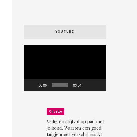
YOUTUBE
Videospeler
00:00
03:54
Olivette
Veilig én stijlvol op pad met
je hond. Waarom een goed
tuigje meer verschil maakt