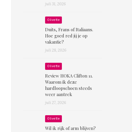
juli 31, 2026
Olivette
Duits, Frans of Italiaans.
Hoe goed red jij je op
vakantie?
juli 28, 2026
Olivette
Review HOKA Clifton 11.
Waarom ik deze
hardloopschoen steeds
weer aantrek
juli 27, 2026
Olivette
Wil ik rijk of arm blijven?