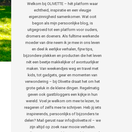
Welkom bij OLIVETTE – hét platform waar
echtheid, inspiratie en een vleugje
eigenzinnigheid samenkomen. Wat ooit
begon als mijn persoonlijke blog, is
uitgegroeid tot een platform voor ouders,
dromers en doeners. Als fulltime werkende
moeder van drie neem ik je mee in ons leven
en deel ik eerlijke verhalen, fijne tips,
bijzondere plekken en producten die het leven
nét een beetje makkelijker of avontuurlijker
maken. Van weekendjes weg en travel met
kids, tot gadgets, gear en momenten van
verwondering – bij Olivette draait het om het
grote geluk in de kleine dingen. Regelmatig
geven ook gastbloggers een kijkje in hun
wereld. Voel je welkom om mee te lezen, te
reageren of zelfs mee te schrijven. Heb jij iets
inspirerends, persoonlijks of bijzonders te
delen? Mail gerust naar info@olivette.nl – we
zijn altijd op zoek naar mooie verhalen.