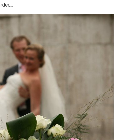
rder….