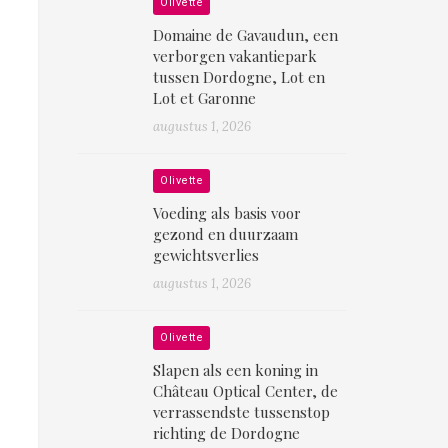
Olivette
Domaine de Gavaudun, een
verborgen vakantiepark
tussen Dordogne, Lot en
Lot et Garonne
augustus 1, 2026
Olivette
Voeding als basis voor
gezond en duurzaam
gewichtsverlies
augustus 1, 2026
Olivette
Slapen als een koning in
Château Optical Center, de
verrassendste tussenstop
richting de Dordogne