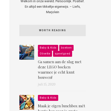
Welkom in onze wereld. Persoonlijk. Positief.
En altijd een tikkeltje eigenwijs. – Liefs,
Marjolein
WORTH READING
Baby & Kids
boeken
Olivette
speelgoed
Ga samen aan de slag met
deze LEGO boeken
waarmee je echt kunt
bouwen!
juli 15, 2020
Baby & Kids
Maak je eigen lunchbox mét
bento box voor je grote