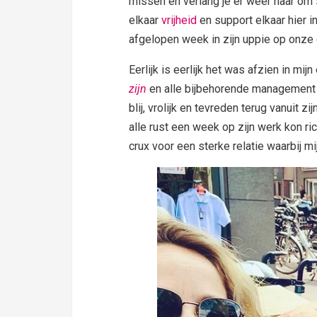
missen en verlang je er weer naar om 
elkaar
vrijheid
en support elkaar hier i
afgelopen week in zijn uppie op onze
Eerlijk is eerlijk het was afzien in mij
zijn
en alle bijbehorende management s
blij, vrolijk en tevreden terug vanuit zij
alle rust een week op zijn werk kon ri
crux voor een sterke relatie waarbij m