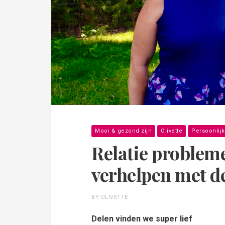
Mooi & gezond zijn
Olivette
Persoonlijk
Relatie problem
verhelpen met de
BY OLIVETTE
Delen vinden we super lief