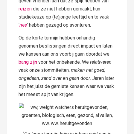
geven vrienden aan dat ze spijt hebben van
reizen
die ze niet hebben gemaakt, hun
studiekeuze op (te)jonge leeftijd en te vaak
‘
nee
’ hebben gezegd op avonturen.
Op de korte termijn hebben onhandig
genomen beslissingen direct impact en laten
we kansen aan ons voorbij gaan doordat we
bang zijn
voor het onbekende. We
relativeren
vaak onze stommiteiten,
maken het goed,
ongedaan, zand over
en
gaan door
. Jaren later
zijn het juist de gemiste kansen waar we vaak
het meest spijt van krijgen.
“
Op lange termijn krijg je intens spijt van je