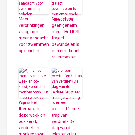
Meer
Ons geheim,
verdrinkingen
geen geheim
vraagt om
meer.. Het ICSI
meer aandacht
traject
voor zwemmen
bewandelen is
op scholen
een emotionele
rollercoaster
Wijn is het
Is er een
thema van
overtreffende
deze week en
trap van
ook kerst,
verdriet? De
verdriet en
dag van de
monkey town.
leidster krijgt