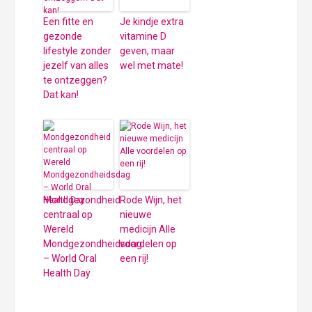
Een fitte en
Je kindje extra
gezonde
vitamine D
lifestyle zonder
geven, maar
jezelf van alles
wel met mate!
te ontzeggen?
Dat kan!
Mondgezondheid
Rode Wijn, het
centraal op
nieuwe
Wereld
medicijn Alle
Mondgezondheidsdag
voordelen op
– World Oral
een rij!
Health Day