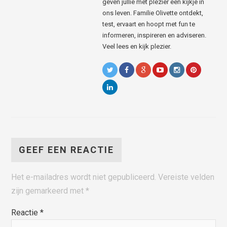
geven jullie met plezier een kijkje in
ons leven. Familie Olivette ontdekt,
test, ervaart en hoopt met fun te
informeren, inspireren en adviseren.
Veel lees en kijk plezier.
GEEF EEN REACTIE
Het e-mailadres wordt niet gepubliceerd.
Vereiste velden
zijn gemarkeerd met
*
Reactie
*