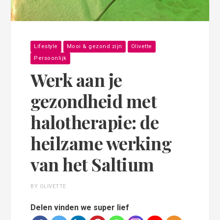
Lifestyle
Mooi & gezond zijn
Olivette
Persoonlijk
Werk aan je
gezondheid met
halotherapie: de
heilzame werking
van het Saltium
BY OLIVETTE
Delen vinden we super lief