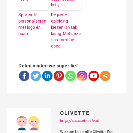
Sportoutfit
De juiste
personaliseren
opleiding
met logo én
kiezen is vaak
naam
lastig. Met deze
tips komt het
goed!
Delen vinden we super lief
OLIVETTE
http://www.olivette.nl
Welkom bij familie Olivette, Fun,