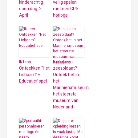
kinderachtig
veilig spelen
doen dag: 2
met een GPS-
April
horloge
Ik Leer
Ben jij een
Ontdekken “Het
zeesoldaat?
Lichaam” –
Ontdek het in
Educatief spel
het
Mariniersmuseum,
het stoerste
museum van
Nederland