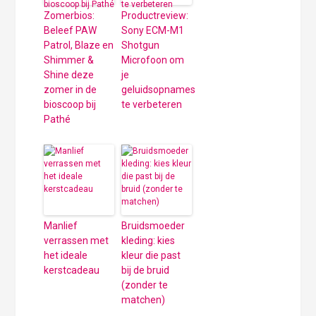
Zomerbios:
Productreview:
Beleef PAW
Sony ECM-M1
Patrol, Blaze en
Shotgun
Shimmer &
Microfoon om
Shine deze
je
zomer in de
geluidsopnames
bioscoop bij
te verbeteren
Pathé
Manlief
Bruidsmoeder
verrassen met
kleding: kies
het ideale
kleur die past
kerstcadeau
bij de bruid
(zonder te
matchen)