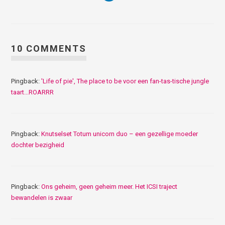
10 COMMENTS
Pingback:
'Life of pie', The place to be voor een fan-tas-tische jungle
taart...ROARRR
Pingback:
Knutselset Totum unicorn duo – een gezellige moeder
dochter bezigheid
Pingback:
Ons geheim, geen geheim meer. Het ICSI traject
bewandelen is zwaar