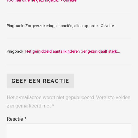
voor het ultieme gezinsgeluk? - Olivette
Pingback: Zorgverzekering, financiën, alles op orde - Olivette
Pingback:
Het gemiddeld aantal kinderen per gezin daalt sterk...
GEEF EEN REACTIE
Het e-mailadres wordt niet gepubliceerd.
Vereiste velden
zijn gemarkeerd met
*
Reactie
*