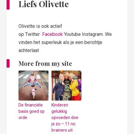
Liefs Olivette
Olivette is ook actief
op Twitter
Facebook
Youtube Instagram. We
vinden het superleuk als je een berichtje
achterlaat
More from my site
De financiële
Kinderen
basis goed op
gelukkig
orde
opvoeden doe
je zo – 11 no
brainers uit