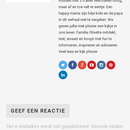
houden met z’n allen vele ballen hoog,
maar af en toe valt er eentje. Een
happy mama zijn blije kids en de papa
in dit verhaal niet te vergeten. We
geven jullie met plezier een kijkje in
ons leven. Familie Olivette ontdekt,
test, ervaart en hoopt met fun te
informeren, inspireren en adviseren.
Veel lees en kijk plezier.
GEEF EEN REACTIE
Het e-mailadres wordt niet gepubliceerd.
Vereiste velden