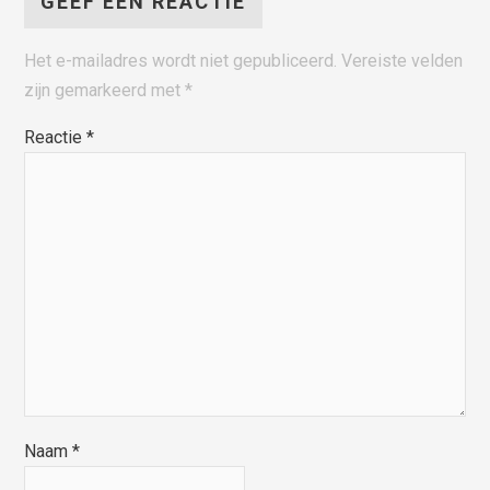
GEEF EEN REACTIE
Het e-mailadres wordt niet gepubliceerd.
Vereiste velden
zijn gemarkeerd met
*
Reactie
*
Naam
*