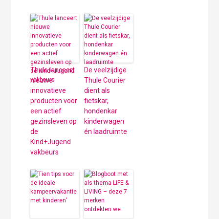
Thule lanceert
De veelzijdige
nieuwe
Thule Courier
innovatieve
dient als
producten voor
fietskar,
een actief
hondenkar
gezinsleven op
kinderwagen
de
én laadruimte
Kind+Jugend
vakbeurs