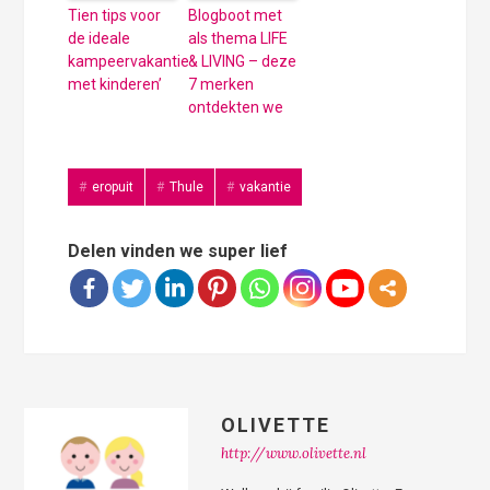
Tien tips voor
Blogboot met
de ideale
als thema LIFE
kampeervakantie
& LIVING – deze
met kinderen’
7 merken
ontdekten we
eropuit
Thule
vakantie
Delen vinden we super lief
OLIVETTE
http://www.olivette.nl