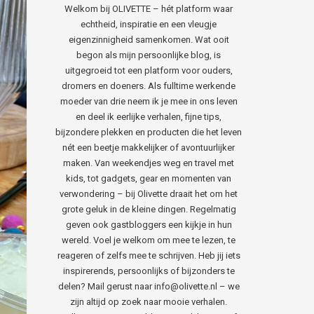
Welkom bij OLIVETTE – hét platform waar
echtheid, inspiratie en een vleugje
eigenzinnigheid samenkomen. Wat ooit
begon als mijn persoonlijke blog, is
uitgegroeid tot een platform voor ouders,
dromers en doeners. Als fulltime werkende
moeder van drie neem ik je mee in ons leven
en deel ik eerlijke verhalen, fijne tips,
bijzondere plekken en producten die het leven
nét een beetje makkelijker of avontuurlijker
maken. Van weekendjes weg en travel met
kids, tot gadgets, gear en momenten van
verwondering – bij Olivette draait het om het
grote geluk in de kleine dingen. Regelmatig
geven ook gastbloggers een kijkje in hun
wereld. Voel je welkom om mee te lezen, te
reageren of zelfs mee te schrijven. Heb jij iets
inspirerends, persoonlijks of bijzonders te
delen? Mail gerust naar info@olivette.nl – we
zijn altijd op zoek naar mooie verhalen.