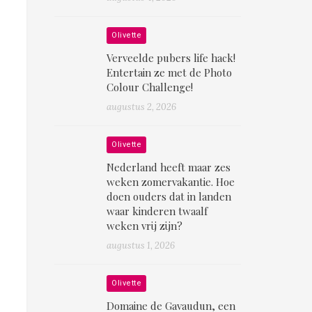
Olivette
Verveelde pubers life hack!
Entertain ze met de Photo
Colour Challenge!
augustus 2, 2026
Olivette
Nederland heeft maar zes
weken zomervakantie. Hoe
doen ouders dat in landen
waar kinderen twaalf
weken vrij zijn?
augustus 1, 2026
Olivette
Domaine de Gavaudun, een