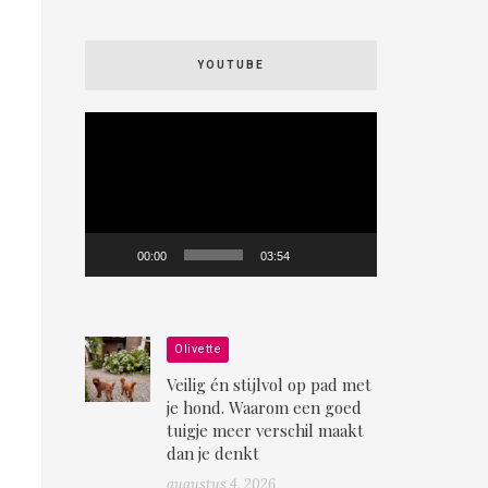
YOUTUBE
Videospeler
00:00
03:54
Olivette
Veilig én stijlvol op pad met
je hond. Waarom een goed
tuigje meer verschil maakt
dan je denkt
augustus 4, 2026