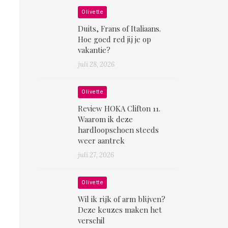
Olivette
Duits, Frans of Italiaans.
Hoe goed red jij je op
vakantie?
juli 28, 2026
Olivette
Review HOKA Clifton 11.
Waarom ik deze
hardloopschoen steeds
weer aantrek
juli 27, 2026
Olivette
Wil ik rijk of arm blijven?
Deze keuzes maken het
verschil