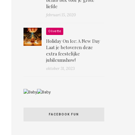
liefde
februari 15, 2020
Olivette
Holiday On Ice: A New Day
Laat je betoveren deze
extra feestelijke
jubileumshow!
oktober 31, 2023
FACEBOOK FUN