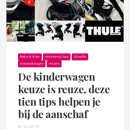
Baby & Kids
moederschap
Olivette
Ontdekkingen
reizen
De kinderwagen
keuze is reuze, deze
tien tips helpen je
bij de aanschaf
BY OLIVETTE