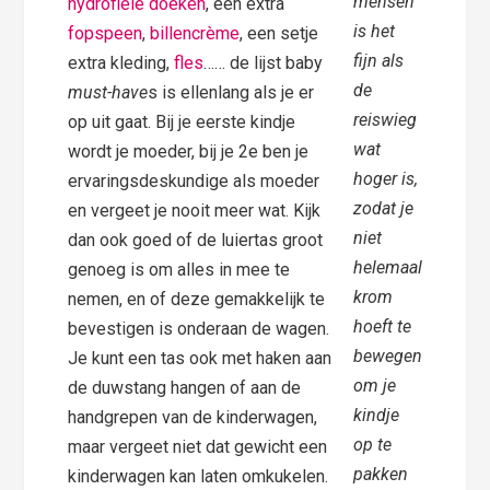
mensen
hydrofiele doeken
, een extra
is het
fopspeen
,
billencrème
, een setje
fijn als
extra kleding,
fles
…… de lijst baby
de
must-have
s is ellenlang als je er
reiswieg
op uit gaat. Bij je eerste kindje
wat
wordt je moeder, bij je 2e ben je
hoger is,
ervaringsdeskundige als moeder
zodat je
en vergeet je nooit meer wat. Kijk
niet
dan ook goed of de luiertas groot
helemaal
genoeg is om alles in mee te
krom
nemen, en of deze gemakkelijk te
hoeft te
bevestigen is onderaan de wagen.
bewegen
Je kunt een tas ook met haken aan
om je
de duwstang hangen of aan de
kindje
handgrepen van de kinderwagen,
op te
maar vergeet niet dat gewicht een
pakken
kinderwagen kan laten omkukelen.