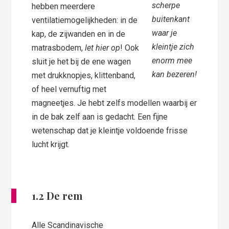
scherpe
hebben meerdere
buitenkant
ventilatiemogelijkheden: in de
waar je
kap, de zijwanden en in de
kleintje zich
matrasbodem,
let hier op
! Ook
enorm mee
sluit je het bij de ene wagen
kan bezeren!
met drukknopjes, klittenband,
of heel vernuftig met
magneetjes. Je hebt zelfs modellen waarbij er
in de bak zelf aan is gedacht. Een fijne
wetenschap dat je kleintje voldoende frisse
lucht krijgt.
1.2 De rem
Alle Scandinavische