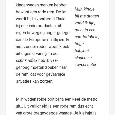
kinderwagen merken hebben
Mijn kindje
bewust een rode rem. De lat
bij me dragen
wordt bij bijvoorbeeld Thule
vond ik fijn,
bij de kinderproducten uit
maar in een
eigen beweging hoger gelegd
comfortabele,
dan de Europese richtlijnen. En
hoge
niet zonder reden weet ik ook
babybak
uit eigen ervaring. In een
slapen ze
schrik reflex
heb ik vaak
zoveel beter.
genoeg moeten zoeken naar
de rem, dat voor gevaarlijke
situaties kan zorgen. ⁣
Mijn wagen rolde ooit bijna een keer de metro
uit… Uit veiligheid is een rode rem dus echt
van grote toegevoegde waarde. Je kleintje is