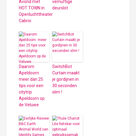
Avond met
vernuftige
HOT TOWN in
deurslot
Openluchttheater
Cabrio
Daarom
SwitchBot
Apeldoorn:
Curtain maakt
meer dan 25
je gordijnen in
tips voor een
30 seconden
citytrip
slim !
Apeldoorn op
de Veluwe