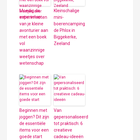
Moedig de
Kleinschalige
experimenten
mini-
van je kleine
boerencamping
avonturier aan
de Phlox in
met een boek
Biggekerke,
vol
Zeeland
waanzinnige
weetjes over
wetenschap
Beginnen met
Van
joggen? Dit zijn
gepersonaliseerd
de essentiële
tot praktisch: 6
items voor een
creatieve
goede start
cadeau-ideeën