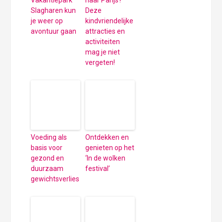
Vakantiepark
naar Parijs?
Slagharen kun
Deze
je weer op
kindvriendelijke
avontuur gaan
attracties en
activiteiten
mag je niet
vergeten!
Voeding als
Ontdekken en
basis voor
genieten op het
gezond en
‘In de wolken
duurzaam
festival’
gewichtsverlies