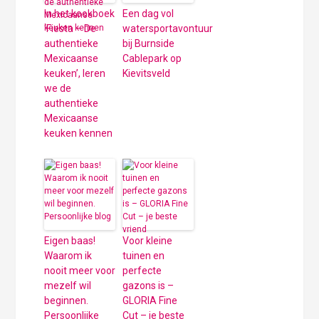
In het kookboek
Een dag vol
‘Fiesta – De
watersportavontuur
authentieke
bij Burnside
Mexicaanse
Cablepark op
keuken’, leren
Kievitsveld
we de
authentieke
Mexicaanse
keuken kennen
Eigen baas!
Voor kleine
Waarom ik
tuinen en
nooit meer voor
perfecte
mezelf wil
gazons is –
beginnen.
GLORIA Fine
Persoonlijke
Cut – je beste