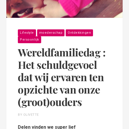
Lifestyle
moederschap
Ontdekkingen
Persoonlijk
Wereldfamiliedag :
Het schuldgevoel
dat wij ervaren ten
opzichte van onze
(groot)ouders
BY OLIVETTE
Delen vinden we super lief