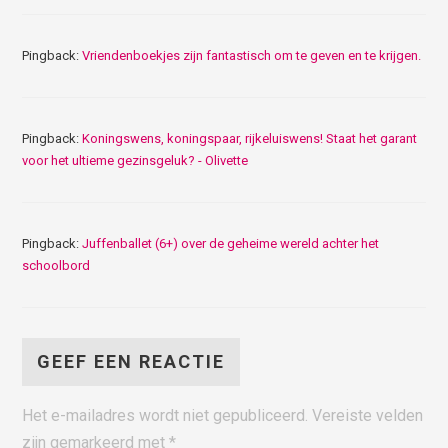
Pingback:
Vriendenboekjes zijn fantastisch om te geven en te krijgen.
Pingback:
Koningswens, koningspaar, rijkeluiswens! Staat het garant
voor het ultieme gezinsgeluk? - Olivette
Pingback:
Juffenballet (6+) over de geheime wereld achter het
schoolbord
GEEF EEN REACTIE
Het e-mailadres wordt niet gepubliceerd.
Vereiste velden
zijn gemarkeerd met
*