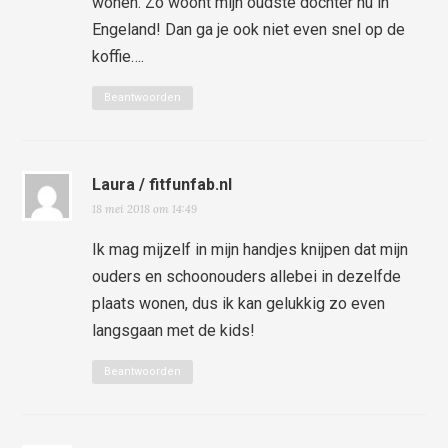
wonen. Zo woont mijn oudste dochter nu in
Engeland! Dan ga je ook niet even snel op de
koffie….
Beantwoorden
Laura / fitfunfab.nl
18 mei 2018 om 14:49
Ik mag mijzelf in mijn handjes knijpen dat mijn
ouders en schoonouders allebei in dezelfde
plaats wonen, dus ik kan gelukkig zo even
langsgaan met de kids!
Beantwoorden