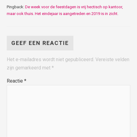
Pingback:
De week voor de feestdagen is vrij hectisch op kantoor,
maar ook thuis. Het eindejaar is aangetreden en 2019 is in zicht.
GEEF EEN REACTIE
Het e-mailadres wordt niet gepubliceerd.
Vereiste velden
zijn gemarkeerd met
*
Reactie
*