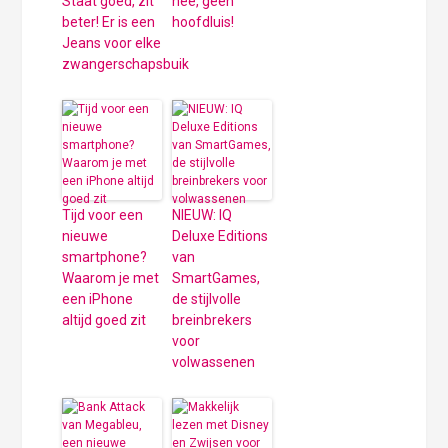
Staat goed, zit
nee, geen
beter! Er is een
hoofdluis!
Jeans voor elke
zwangerschapsbuik
Tijd voor een
NIEUW: IQ
nieuwe
Deluxe Editions
smartphone?
van
Waarom je met
SmartGames,
een iPhone
de stijlvolle
altijd goed zit
breinbrekers
voor
volwassenen