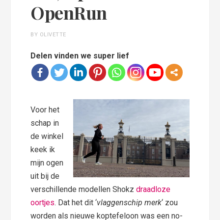
OpenRun
BY OLIVETTE
Delen vinden we super lief
Voor het
schap in
de winkel
keek ik
mijn ogen
uit bij de
verschillende modellen Shokz
d
raadloze
oortjes
. Dat het dit ‘
vlaggenschip merk
‘ zou
worden als nieuwe koptefeloon was een no-