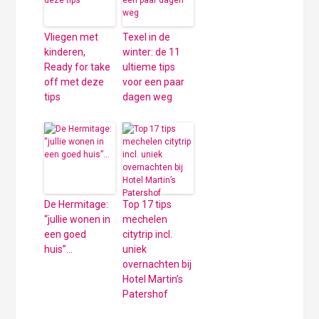
Vliegen met
Texel in de
kinderen,
winter: de 11
Ready for take
ultieme tips
off met deze
voor een paar
tips
dagen weg
De Hermitage:
Top 17 tips
“jullie wonen in
mechelen
een goed
citytrip incl.
huis”…
uniek
overnachten bij
Hotel Martin’s
Patershof