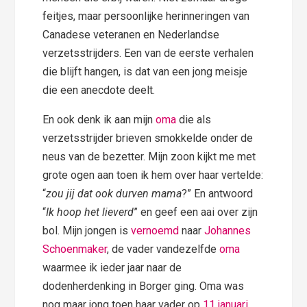
feitjes, maar persoonlijke herinneringen van
Canadese veteranen en Nederlandse
verzetsstrijders. Een van de eerste verhalen
die blijft hangen, is dat van een jong meisje
die een anecdote deelt.
En ook denk ik aan mijn
oma
die als
verzetsstrijder brieven smokkelde onder de
neus van de bezetter. Mijn zoon kijkt me met
grote ogen aan toen ik hem over haar vertelde:
“
zou jij dat ook durven mama
?” En antwoord
“
Ik hoop het lieverd
” en geef een aai over zijn
bol. Mijn jongen is
vernoemd
naar
Johannes
Schoenmaker
, de vader vandezelfde
oma
waarmee ik ieder jaar naar de
dodenherdenking in Borger ging. Oma was
nog maar jong toen haar vader op
11 januari