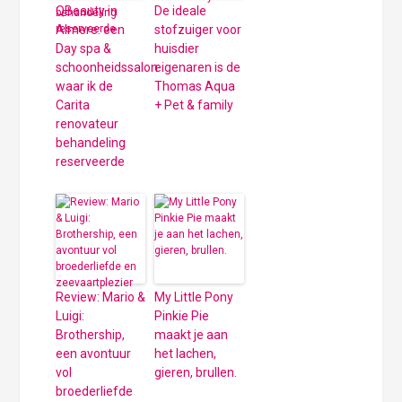
QBeauty in
De ideale
Almere: een
stofzuiger voor
Day spa &
huisdier
schoonheidssalon
eigenaren is de
waar ik de
Thomas Aqua
Carita
+ Pet & family
renovateur
behandeling
reserveerde
Review: Mario &
My Little Pony
Luigi:
Pinkie Pie
Brothership,
maakt je aan
een avontuur
het lachen,
vol
gieren, brullen.
broederliefde