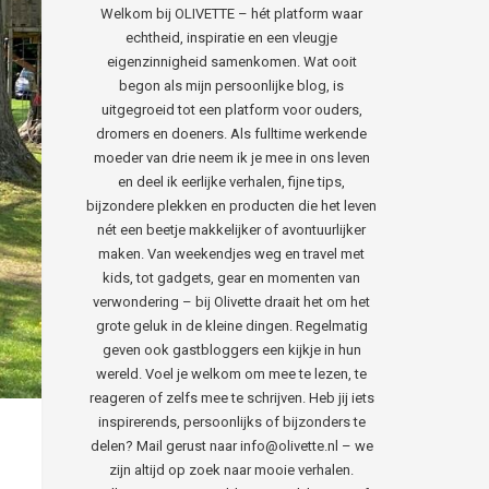
Welkom bij OLIVETTE – hét platform waar
echtheid, inspiratie en een vleugje
eigenzinnigheid samenkomen. Wat ooit
begon als mijn persoonlijke blog, is
uitgegroeid tot een platform voor ouders,
dromers en doeners. Als fulltime werkende
moeder van drie neem ik je mee in ons leven
en deel ik eerlijke verhalen, fijne tips,
bijzondere plekken en producten die het leven
nét een beetje makkelijker of avontuurlijker
maken. Van weekendjes weg en travel met
kids, tot gadgets, gear en momenten van
verwondering – bij Olivette draait het om het
grote geluk in de kleine dingen. Regelmatig
geven ook gastbloggers een kijkje in hun
wereld. Voel je welkom om mee te lezen, te
reageren of zelfs mee te schrijven. Heb jij iets
inspirerends, persoonlijks of bijzonders te
delen? Mail gerust naar info@olivette.nl – we
zijn altijd op zoek naar mooie verhalen.