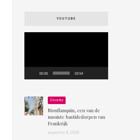
YOUTUBE
Videospeler
00:00
03:54
Olivette
Monflanquin, een van de
mooiste bastidedorpen van
Frankrijk
augustus 8, 2026