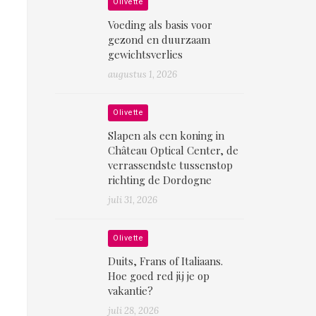
Olivette
Voeding als basis voor
gezond en duurzaam
gewichtsverlies
augustus 1, 2026
Olivette
Slapen als een koning in
Château Optical Center, de
verrassendste tussenstop
richting de Dordogne
juli 31, 2026
Olivette
Duits, Frans of Italiaans.
Hoe goed red jij je op
vakantie?
juli 28, 2026