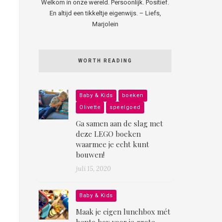
Welkom in onze wereld. Persoonlijk. Positief.
En altijd een tikkeltje eigenwijs. – Liefs,
Marjolein
WORTH READING
Baby & Kids
boeken
Olivette
speelgoed
Ga samen aan de slag met
deze LEGO boeken
waarmee je echt kunt
bouwen!
juli 15, 2020
Baby & Kids
Maak je eigen lunchbox mét
bento box voor je grote