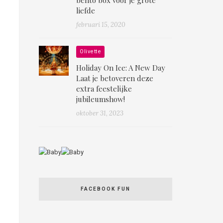
liefde
februari 15, 2020
Olivette
Holiday On Ice: A New Day
Laat je betoveren deze
extra feestelijke
jubileumshow!
oktober 31, 2023
FACEBOOK FUN