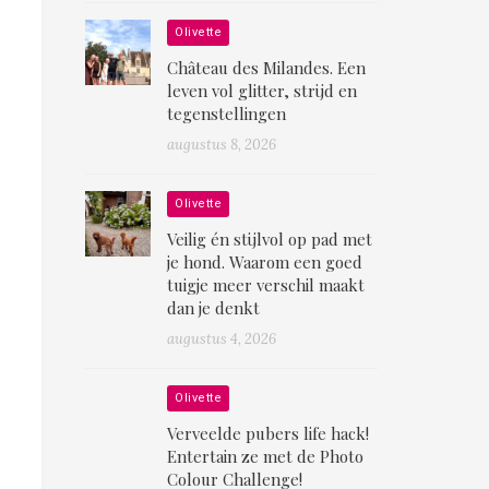
Olivette
Château des Milandes. Een
leven vol glitter, strijd en
tegenstellingen
augustus 8, 2026
Olivette
Veilig én stijlvol op pad met
je hond. Waarom een goed
tuigje meer verschil maakt
dan je denkt
augustus 4, 2026
Olivette
Verveelde pubers life hack!
Entertain ze met de Photo
Colour Challenge!