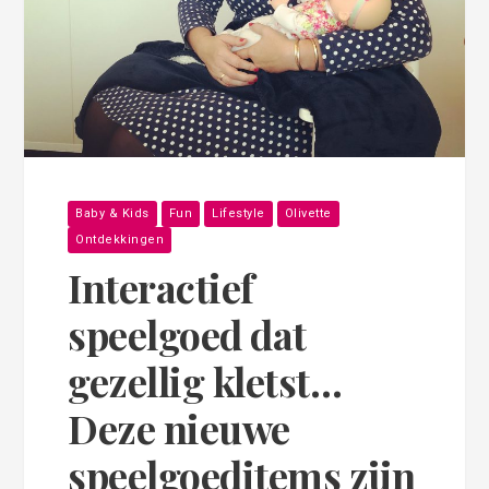
Baby & Kids
Fun
Lifestyle
Olivette
Ontdekkingen
Interactief
speelgoed dat
gezellig kletst…
Deze nieuwe
speelgoeditems zijn