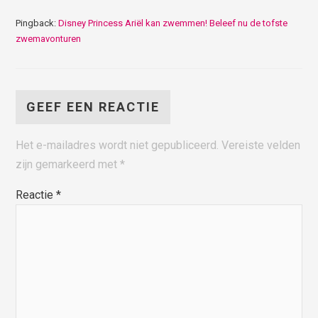
Pingback:
Disney Princess Ariël kan zwemmen! Beleef nu de tofste
zwemavonturen
GEEF EEN REACTIE
Het e-mailadres wordt niet gepubliceerd.
Vereiste velden
zijn gemarkeerd met
*
Reactie
*