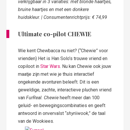
verkrijgbaar in 3 variaties: met blonde haartjes,
bruine haartjes en met een donkere
huidskleur. | Consumentenrichtprijs: € 74,99
Ultimate co-pilot CHEWIE
Wie kent Chewbacca nu niet? (“Chewie” voor
vrienden) Het is Han Solo’s trouwe vriend en
copiloot in
Star Wars
. Nu kan Chewie ook jouw
maatje zijn met wie je thuis interactief
ongekende avonturen beleeft. Dit is een
geweldige, zachte, interactieve pluchen vriend
van
FurReal. Chewie
heeft meer dan 100
geluid- en bewegingscombinaties en geeft
antwoord in onvervalst “
shyriiwook
,” de taal
van de Wookiees.