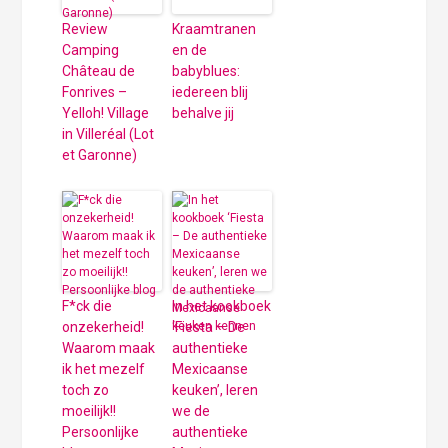
Review
Kraamtranen
Camping
en de
Château de
babyblues:
Fonrives –
iedereen blij
Yelloh! Village
behalve jij
in Villeréal (Lot
et Garonne)
F*ck die
In het kookboek
onzekerheid!
‘Fiesta – De
Waarom maak
authentieke
ik het mezelf
Mexicaanse
toch zo
keuken’, leren
moeilijk!!
we de
Persoonlijke
authentieke