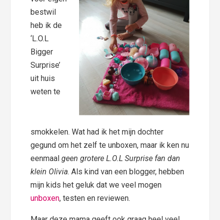
bestwil
heb ik de
‘L.O.L
Bigger
Surprise’
uit huis
weten te
smokkelen. Wat had ik het mijn dochter
gegund om het zelf te unboxen, maar ik ken nu
eenmaal
geen grotere L.O.L Surprise fan dan
klein Olivia
. Als kind van een blogger, hebben
mijn kids het geluk dat we veel mogen
unboxen
, testen en reviewen.
Maar deze mama geeft ook graag heel veel