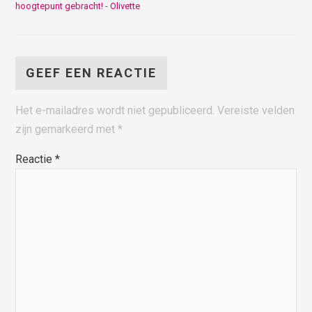
hoogtepunt gebracht! - Olivette
GEEF EEN REACTIE
Het e-mailadres wordt niet gepubliceerd.
Vereiste velden
zijn gemarkeerd met
*
Reactie
*