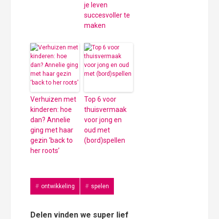
je leven
succesvoller te
maken
Verhuizen met
Top 6 voor
kinderen: hoe
thuisvermaak
dan? Annelie
voor jong en
ging met haar
oud met
gezin ‘back to
(bord)spellen
her roots’
ontwikkeling
spelen
Delen vinden we super lief