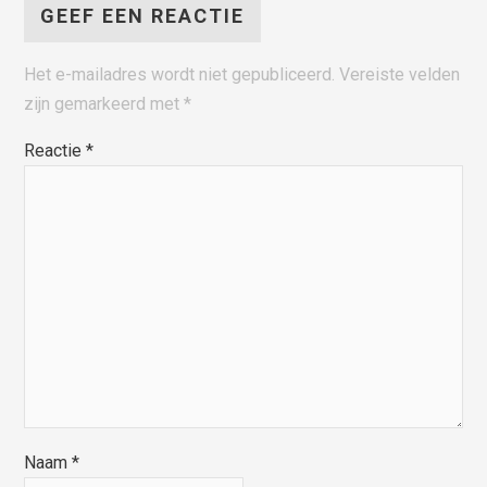
GEEF EEN REACTIE
Het e-mailadres wordt niet gepubliceerd.
Vereiste velden
zijn gemarkeerd met
*
Reactie
*
Naam
*