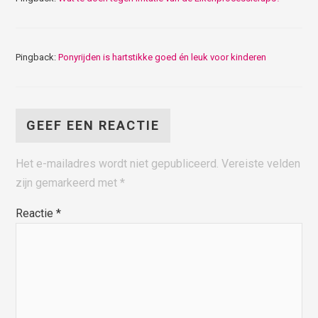
Pingback:
Ponyrijden is hartstikke goed én leuk voor kinderen
GEEF EEN REACTIE
Het e-mailadres wordt niet gepubliceerd.
Vereiste velden
zijn gemarkeerd met
*
Reactie
*