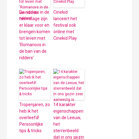
De ridders in de
Cinekid
hermitage zijn
lanceert het
er klaar voor en
festival ook
brengen komen
online met
tot leven met
Cinekid Play
‘Romanovs in
de ban van de
ridders’
Tropenjaren, zo
14 karakter
heb ik het
eigenschappen
overleefd!
van de Leeuw,
Persoonlijke
het
tips & tricks
sterrenbeeld
dat in ons gezin