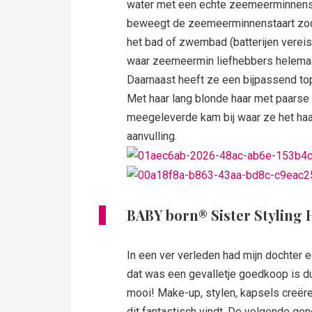
water met een echte zeemeerminnenst
beweegt de zeemeerminnenstaart zodra
het bad of zwembad (batterijen vereist)
waar zeemeermin liefhebbers helemaal
Daarnaast heeft ze een bijpassend top
Met haar lang blonde haar met paarse 
meegeleverde kam bij waar ze het haa
aanvulling.
BABY born® Sister Styling 
In een ver verleden had mijn dochter 
dat was een gevalletje goedkoop is du
mooi! Make-up, stylen, kapsels creëre
dit fantastisch vindt. De volgende ge