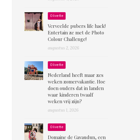
Olivette
Verveelde pubers life hack!
Entertain ze met de Photo
Colour Challenge!
augustus 2, 2026
Olivette
Nederland heeft maar zes
weken zomervakantie. Hoe
doen ouders dat in landen
waar kinderen twaalf
weken vrij zijn?
augustus 1, 2026
Olivette
Domaine de Gavaudun, een