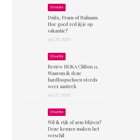
Olivette
Duits, Frans of Italiaans.
Hoe goed red jij je op
vakantie?
juli 28, 2026
Olivette
Review HOKA Clifton 11.
Waarom ik deze
hardloopschoen steeds
weer aantrek
juli 27, 2026
Olivette
Wil ik rijk of arm blijven?
Deze keuzes maken het
verschil