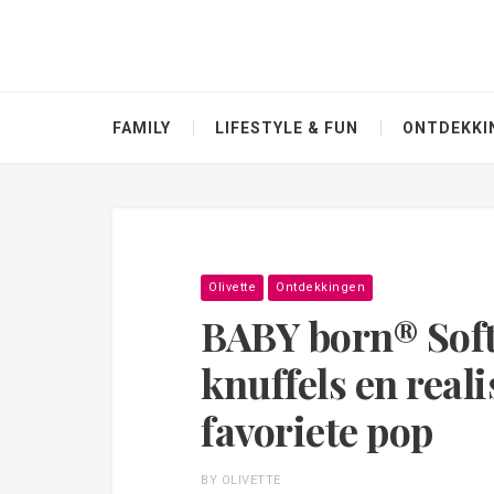
FAMILY
LIFESTYLE & FUN
ONTDEKKI
Olivette
Ontdekkingen
BABY born® Soft
knuffels en reali
favoriete pop
BY OLIVETTE