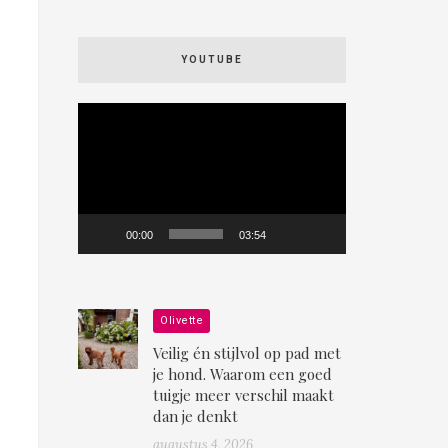
YOUTUBE
Videospeler
00:00
03:54
Olivette
Veilig én stijlvol op pad met
je hond. Waarom een goed
tuigje meer verschil maakt
dan je denkt
augustus 4, 2026