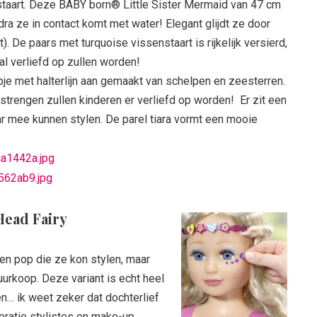
aart. Deze BABY born® Little Sister Mermaid van 47 cm
 ze in contact komt met water! Elegant glijdt ze door
. De paars met turquoise vissenstaart is rijkelijk versierd,
 verliefd op zullen worden!
je met halterlijn aan gemaakt van schelpen en zeesterren.
strengen zullen kinderen er verliefd op worden! Er zit een
r mee kunnen stylen. De parel tiara vormt een mooie
Head Fairy
een pop die ze kon stylen, maar
urkoop. Deze variant is echt heel
n… ik weet zeker dat dochterlief
neratie stylistes en make-up