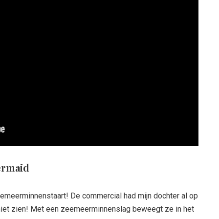
ermaid
emeerminnenstaart! De commercial had mijn dochter al op
r niet zien! Met een zeemeerminnenslag beweegt ze in het