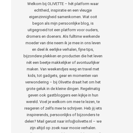
Welkom bij OLIVETTE – hét platform waar
echtheid, inspiratie en een vleugje
eigenzinnigheid samenkomen. Wat ooit
begon als mijn persoonlijke blog, is
uitgegroeid tot een platform voor ouders,
dromers en doeners. Als fulltime werkende
moeder van drie neem ik je mee in ons leven
en deel ik eerlijke verhalen, fijne tips,
bijzondere plekken en producten die het leven
nét een beetje makkelijker of avontuurlijker
maken. Van weekendjes weg en travel met
kids, tot gadgets, gear en momenten van
verwondering – bij Olivette draait het om het
grote geluk in de kleine dingen. Regelmatig
geven ook gastbloggers een kijkje in hun
wereld. Voel je welkom om mee te lezen, te
reageren of zelfs mee te schrijven. Heb jij iets
inspirerends, persoonlijks of bijzonders te
delen? Mail gerust naar info@olivette.nl – we
zijn altijd op zoek naar mooie verhalen.