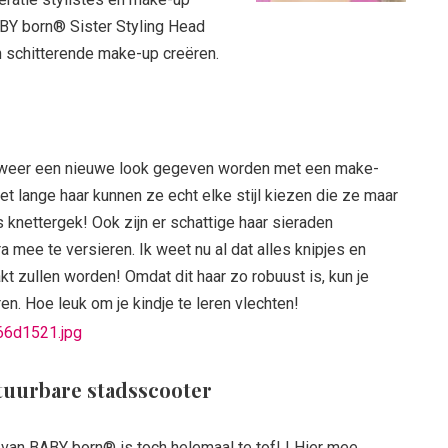
BY born® Sister Styling Head
 schitterende make-up creëren.
 weer een nieuwe look gegeven worden met een make-
het lange haar kunnen ze echt elke stijl kiezen die ze maar
s knettergek! Ook zijn er schattige haar sieraden
 mee te versieren. Ik weet nu al dat alles knipjes en
akt zullen worden! Omdat dit haar zo robuust is, kun je
. Hoe leuk om je kindje te leren vlechten!
tuurbare stadsscooter
van BABY born® is toch helemaal te tof! ! Hier mee