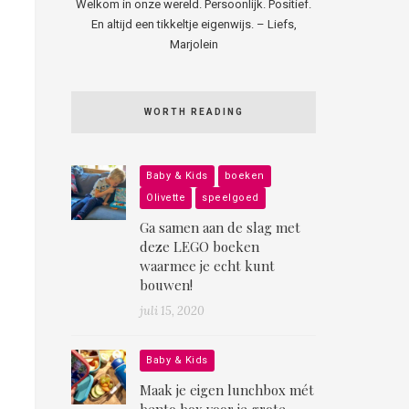
Welkom in onze wereld. Persoonlijk. Positief.
En altijd een tikkeltje eigenwijs. – Liefs,
Marjolein
WORTH READING
Baby & Kids
boeken
Olivette
speelgoed
Ga samen aan de slag met
deze LEGO boeken
waarmee je echt kunt
bouwen!
juli 15, 2020
Baby & Kids
Maak je eigen lunchbox mét
bento box voor je grote