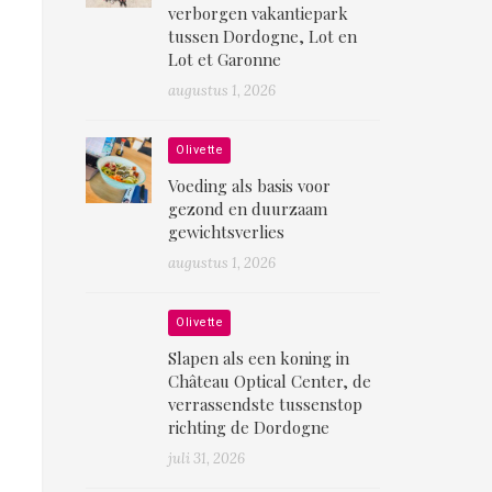
verborgen vakantiepark
tussen Dordogne, Lot en
Lot et Garonne
augustus 1, 2026
Olivette
Voeding als basis voor
gezond en duurzaam
gewichtsverlies
augustus 1, 2026
Olivette
Slapen als een koning in
Château Optical Center, de
verrassendste tussenstop
richting de Dordogne
juli 31, 2026