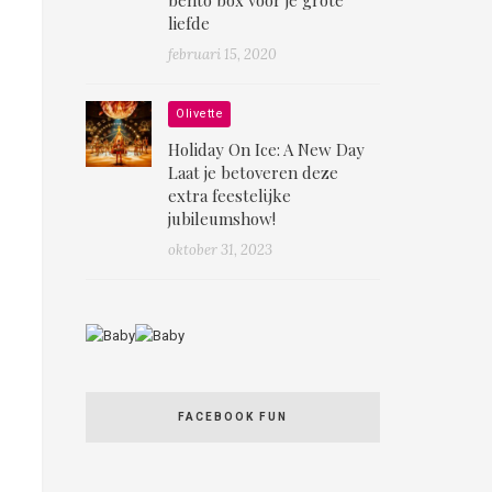
liefde
februari 15, 2020
Olivette
Holiday On Ice: A New Day
Laat je betoveren deze
extra feestelijke
jubileumshow!
oktober 31, 2023
FACEBOOK FUN