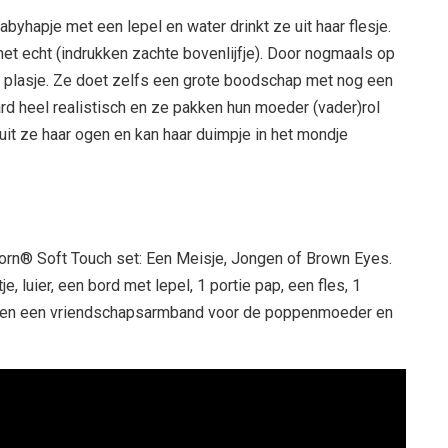
yhapje met een lepel en water drinkt ze uit haar flesje.
t echt (indrukken zachte bovenlijfje). Door nogmaals op
n plasje. Ze doet zelfs een grote boodschap met nog een
ard heel realistisch en ze pakken hun moeder (vader)rol
uit ze haar ogen en kan haar duimpje in het mondje
born® Soft Touch set: Een Meisje, Jongen of Brown Eyes.
e, luier, een bord met lepel, 1 portie pap, een fles, 1
s en een vriendschapsarmband voor de poppenmoeder en