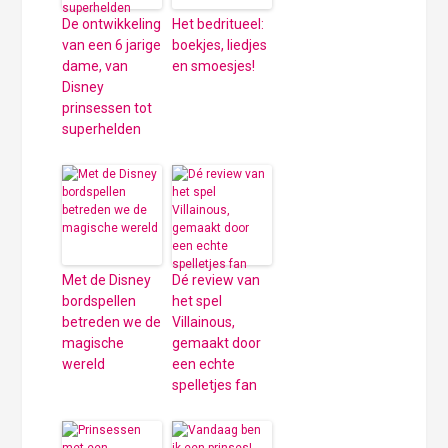
De ontwikkeling
Het bedritueel:
van een 6 jarige
boekjes, liedjes
dame, van
en smoesjes!
Disney
prinsessen tot
superhelden
Met de Disney
Dé review van
bordspellen
het spel
betreden we de
Villainous,
magische
gemaakt door
wereld
een echte
spelletjes fan