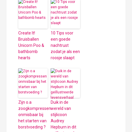
Create It!
10 Tips voor
Bruisballen
een goede
Unicorn Poo &
nachtrust
bathbomb
zodat je als een
hearts
roosje slaapt
Zijn o.a
Duik in de
zoogkompressen
wereld van
onmisbaar bij
stijlicoon
het starten van
Audrey
borstvoeding ?
Hepburn in dit