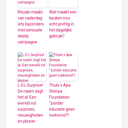
Rituals maakt
Wat maakt een
van vaderdag
keuken nou
iets bijzonders
echt prettig in
met sensuele
het dagelijks
daddy
gebruik?
campagne
L.O.L Surprise!
Thule x Apa
De naam zegt
Sherpa
het al. Een
Foundation
wereld vol
“zonder
surprises,
educatie geen
nieuwigheden
toekomst”!
en plezier