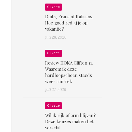
Olivette
Duits, Frans of Italiaans.
Hoe goed red jij je op
vakantie?
juli 28, 2026
Olivette
Review HOKA Clifton 11.
Waarom ik deze
hardloopschoen steeds
weer aantrek
juli 27, 2026
Olivette
Wil ik rijk of arm blijven?
Deze keuzes maken het
verschil