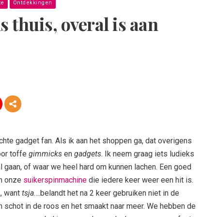
te
Ontdekkingen
s thuis, overal is aan
chte gadget fan. Als ik aan het shoppen ga, dat overigens
oor toffe
gimmicks
en
gadgets
. Ik neem graag iets ludieks
 gaan, of waar we heel hard om kunnen lachen. Een goed
en onze
suikerspinmachine
die iedere keer weer een hit is.
k, want
tsja
….belandt het na 2 keer gebruiken niet in de
een schot in de roos en het smaakt naar meer. We hebben de