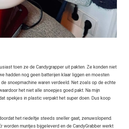
usiast toen ze de Candygrapper uit pakten. Ze konden niet
we hadden nog geen batterijen klaar liggen en moesten
r de snoepmachine waren verdeeld. Net zoals op de echte
 waardoor het niet alle snoepjes goed pakt. Na mijn
at spekjes in plastic verpakt het super doen. Dus koop
n doordat het riedeltje steeds sneller gaat, zenuwslopend.
. Er worden muntjes bijgeleverd en de CandyGrabber werkt