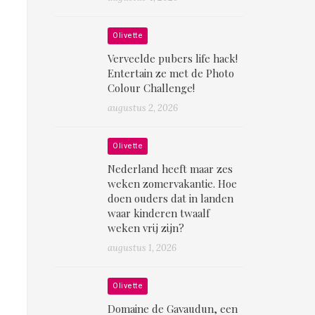
Olivette
Verveelde pubers life hack!
Entertain ze met de Photo
Colour Challenge!
augustus 2, 2026
Olivette
Nederland heeft maar zes
weken zomervakantie. Hoe
doen ouders dat in landen
waar kinderen twaalf
weken vrij zijn?
augustus 1, 2026
Olivette
Domaine de Gavaudun, een