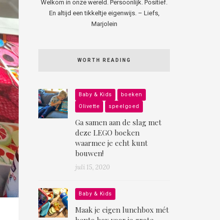
Welkom in onze wereld. Persoonlijk. Positief.
En altijd een tikkeltje eigenwijs. – Liefs,
Marjolein
WORTH READING
Baby & Kids
boeken
Olivette
speelgoed
Ga samen aan de slag met
deze LEGO boeken
waarmee je echt kunt
bouwen!
juli 15, 2020
Baby & Kids
Maak je eigen lunchbox mét
bento box voor je grote