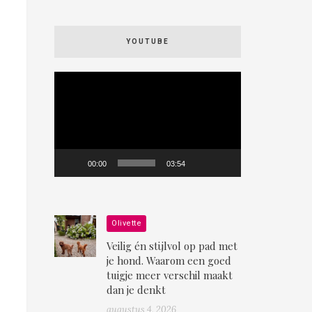
YOUTUBE
Videospeler
00:00
03:54
Olivette
Veilig én stijlvol op pad met
je hond. Waarom een goed
tuigje meer verschil maakt
dan je denkt
augustus 4, 2026