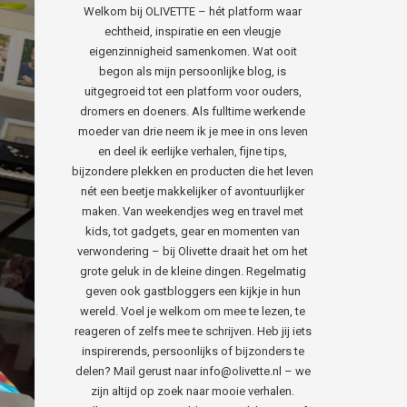
Welkom bij OLIVETTE – hét platform waar
echtheid, inspiratie en een vleugje
eigenzinnigheid samenkomen. Wat ooit
begon als mijn persoonlijke blog, is
uitgegroeid tot een platform voor ouders,
dromers en doeners. Als fulltime werkende
moeder van drie neem ik je mee in ons leven
en deel ik eerlijke verhalen, fijne tips,
bijzondere plekken en producten die het leven
nét een beetje makkelijker of avontuurlijker
maken. Van weekendjes weg en travel met
kids, tot gadgets, gear en momenten van
verwondering – bij Olivette draait het om het
grote geluk in de kleine dingen. Regelmatig
geven ook gastbloggers een kijkje in hun
wereld. Voel je welkom om mee te lezen, te
reageren of zelfs mee te schrijven. Heb jij iets
inspirerends, persoonlijks of bijzonders te
delen? Mail gerust naar info@olivette.nl – we
zijn altijd op zoek naar mooie verhalen.