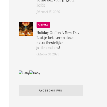
liefde
februari 15, 2020
Olivette
Holiday On Ice: A New Day
Laat je betoveren deze
extra feestelijke
jubileumshow!
oktober 31, 2023
FACEBOOK FUN