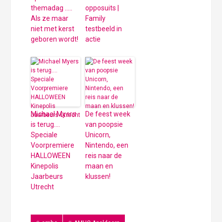
themadag …..
opposuits |
Als ze maar
Family
niet met kerst
testbeeld in
geboren wordt!
actie
Michael Myers
De feest week
is terug….
van poopsie
Speciale
Unicorn,
Voorpremiere
Nintendo, een
HALLOWEEN
reis naar de
Kinepolis
maan en
Jaarbeurs
klussen!
Utrecht