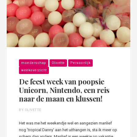
moederschap
Olivette
Persoonlijk
weekoverzicht
De feest week van poopsie
Unicorn, Nintendo, een reis
naar de maan en klussen!
BY OLIVETTE
Het was me het weekendje wel en aangezien manlief
nog ’tropical Danny’ aan het uithangen is, sta ik meer op
scherp dan anders. Manlief is een weekje op vakantie