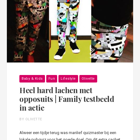
Baby & Kids
Fun
Lifestyle
Olivette
Heel hard lachen met
opposuits | Family testbeeld
in actie
BY OLIVETTE
Alweer een tijdje terug was manlief quizmaster bij een
lokale pubquiz voor het goede doel. Om dit extra cachet