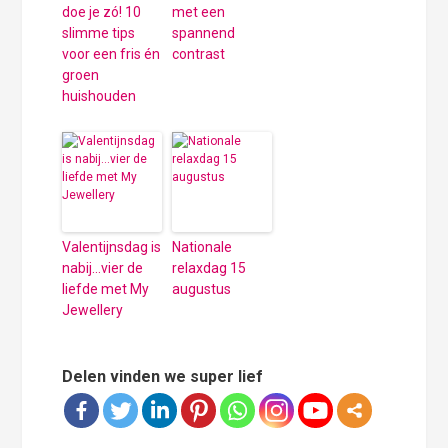
doe je zó! 10
met een
slimme tips
spannend
voor een fris én
contrast
groen
huishouden
Valentijnsdag is
Nationale
nabij…vier de
relaxdag 15
liefde met My
augustus
Jewellery
Delen vinden we super lief